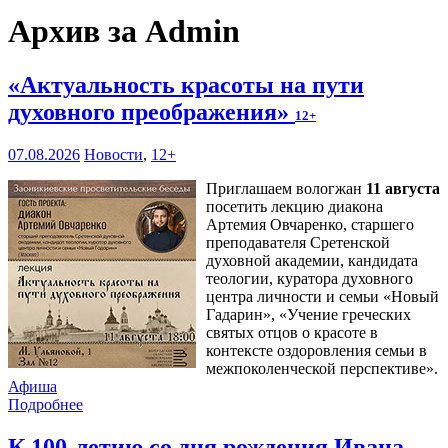
Архив за Admin
«Актуальность красоты на пути
духовного преображения»
12+
07.08.2026
Новости
,
12+
Приглашаем вологжан
11 августа
посетить лекцию диакона
Артемия Овчаренко, старшего
преподавателя Сретенской
духовной академии, кандидата
теологии, куратора духовного
центра личности и семьи «Новый
Гадарин», «Учение греческих
святых отцов о красоте в
контексте оздоровления семьи в
межпоколенческой перспективе».
Афиша
Подробнее
К 100-летию со дня рождения Ивана