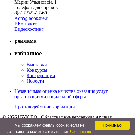
Марии Ульяновой, 1
Телефон для справок –
8(8172)21-17-69
Adm@booksite.ru
ВКонтакте
Видеохостинг
реклама
избранное
Выставки
Конкурсы
Конференции
Новости
Независимая оценка качества оказания услуг
организациями социальной сферы
Противодействие коррупции
© 2026 | БУК ВО «Областная универсальная научная
библиотека»
Мы cохраняем файлы cookie: если не
Принимаю
↑
согласны то можете закрыть сайт
Соглашение