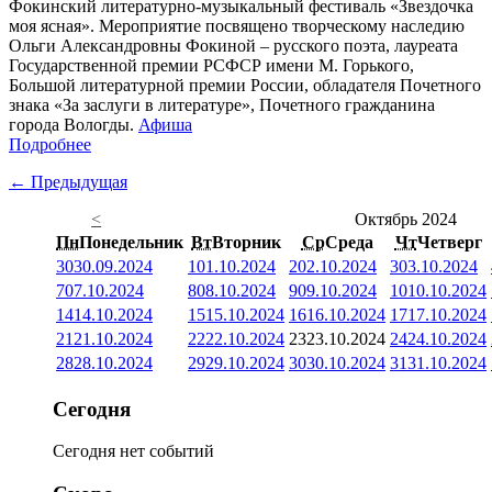
Фокинский литературно-музыкальный фестиваль «Звездочка
моя ясная». Мероприятие посвящено творческому наследию
Ольги Александровны Фокиной – русского поэта, лауреата
Государственной премии РСФСР имени М. Горького,
Большой литературной премии России, обладателя Почетного
знака «За заслуги в литературе», Почетного гражданина
города Вологды.
Афиша
Подробнее
← Предыдущая
<
Октябрь 2024
Пн
Понедельник
Вт
Вторник
Ср
Среда
Чт
Четверг
30
30.09.2024
1
01.10.2024
2
02.10.2024
3
03.10.2024
7
07.10.2024
8
08.10.2024
9
09.10.2024
10
10.10.2024
14
14.10.2024
15
15.10.2024
16
16.10.2024
17
17.10.2024
21
21.10.2024
22
22.10.2024
23
23.10.2024
24
24.10.2024
28
28.10.2024
29
29.10.2024
30
30.10.2024
31
31.10.2024
Сегодня
Сегодня нет событий