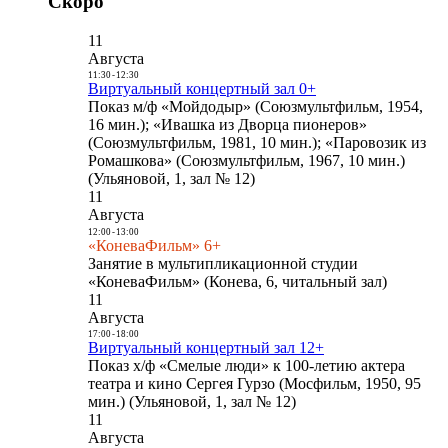
Скоро
11
Августа
11:30
-
12:30
Виртуальный концертный зал 0+
Показ м/ф «Мойдодыр» (Союзмультфильм, 1954,
16 мин.); «Ивашка из Дворца пионеров»
(Союзмультфильм, 1981, 10 мин.); «Паровозик из
Ромашкова» (Союзмультфильм, 1967, 10 мин.)
(Ульяновой, 1, зал № 12)
11
Августа
12:00
-
13:00
«КоневаФильм» 6+
Занятие в мультипликационной студии
«КоневаФильм» (Конева, 6, читальный зал)
11
Августа
17:00
-
18:00
Виртуальный концертный зал 12+
Показ х/ф «Смелые люди» к 100-летию актера
театра и кино Сергея Гурзо (Мосфильм, 1950, 95
мин.) (Ульяновой, 1, зал № 12)
11
Августа