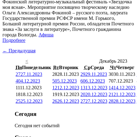
Фокинский литературно-музыкальный фестиваль «Звездочка
моя ясная». Мероприятие посвящено творческому наследию
Ольги Александровны Фокиной – русского поэта, лауреата
Государственной премии РСФСР имени М. Горького,
Большой литературной премии России, обладателя Почетного
знака «За заслуги в литературе», Почетного гражданина
города Вологды.
Афиша
Подробнее
← Предыдущая
<
Декабрь 2023
Пн
Понедельник
Вт
Вторник
Ср
Среда
Чт
Четверг
27
27.11.2023
28
28.11.2023
29
29.11.2023
30
30.11.2023
4
04.12.2023
5
05.12.2023
6
06.12.2023
7
07.12.2023
11
11.12.2023
12
12.12.2023
13
13.12.2023
14
14.12.2023
18
18.12.2023
19
19.12.2023
20
20.12.2023
21
21.12.2023
25
25.12.2023
26
26.12.2023
27
27.12.2023
28
28.12.2023
Сегодня
Сегодня нет событий