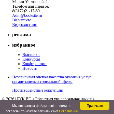
Марии Ульяновой, 1
Телефон для справок –
8(8172)21-17-69
Adm@booksite.ru
ВКонтакте
Видеохостинг
реклама
избранное
Выставки
Конкурсы
Конференции
Новости
Независимая оценка качества оказания услуг
организациями социальной сферы
Противодействие коррупции
© 2026 | БУК ВО «Областная универсальная научная
библиотека»
Мы cохраняем файлы cookie: если не
Принимаю
↑
согласны то можете закрыть сайт
Соглашение