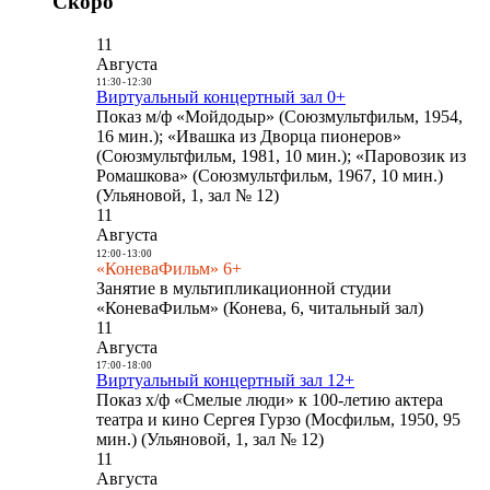
Скоро
11
Августа
11:30
-
12:30
Виртуальный концертный зал 0+
Показ м/ф «Мойдодыр» (Союзмультфильм, 1954,
16 мин.); «Ивашка из Дворца пионеров»
(Союзмультфильм, 1981, 10 мин.); «Паровозик из
Ромашкова» (Союзмультфильм, 1967, 10 мин.)
(Ульяновой, 1, зал № 12)
11
Августа
12:00
-
13:00
«КоневаФильм» 6+
Занятие в мультипликационной студии
«КоневаФильм» (Конева, 6, читальный зал)
11
Августа
17:00
-
18:00
Виртуальный концертный зал 12+
Показ х/ф «Смелые люди» к 100-летию актера
театра и кино Сергея Гурзо (Мосфильм, 1950, 95
мин.) (Ульяновой, 1, зал № 12)
11
Августа