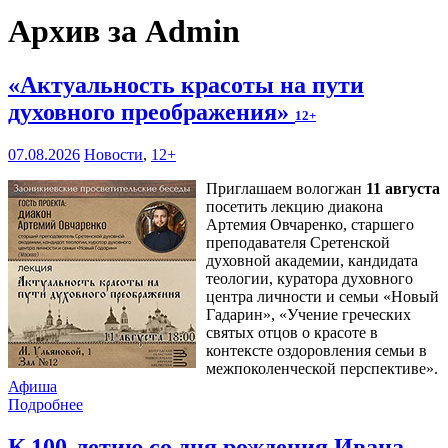
Архив за Admin
«Актуальность красоты на пути
духовного преображения»
12+
07.08.2026
Новости
,
12+
Приглашаем вологжан
11 августа
посетить лекцию диакона
Артемия Овчаренко, старшего
преподавателя Сретенской
духовной академии, кандидата
теологии, куратора духовного
центра личности и семьи «Новый
Гадарин», «Учение греческих
святых отцов о красоте в
контексте оздоровления семьи в
межпоколенческой перспективе».
Афиша
Подробнее
К 100-летию со дня рождения Ивана