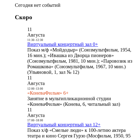
Сегодня нет событий
Скоро
11
Августа
11:30
-
12:30
Виртуальный концертный зал 0+
Показ м/ф «Мойдодыр» (Союзмультфильм, 1954,
16 мин.); «Ивашка из Дворца пионеров»
(Союзмультфильм, 1981, 10 мин.); «Паровозик из
Ромашкова» (Союзмультфильм, 1967, 10 мин.)
(Ульяновой, 1, зал № 12)
11
Августа
12:00
-
13:00
«КоневаФильм» 6+
Занятие в мультипликационной студии
«КоневаФильм» (Конева, 6, читальный зал)
11
Августа
17:00
-
18:00
Виртуальный концертный зал 12+
Показ х/ф «Смелые люди» к 100-летию актера
театра и кино Сергея Гурзо (Мосфильм, 1950, 95