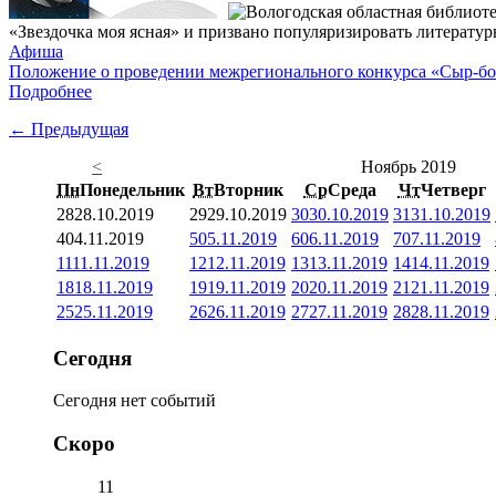
«Звездочка моя ясная» и призвано популяризировать литерату
Афиша
Положение о проведении межрегионального конкурса «Сыр-б
Подробнее
← Предыдущая
<
Ноябрь 2019
Пн
Понедельник
Вт
Вторник
Ср
Среда
Чт
Четверг
28
28.10.2019
29
29.10.2019
30
30.10.2019
31
31.10.2019
4
04.11.2019
5
05.11.2019
6
06.11.2019
7
07.11.2019
11
11.11.2019
12
12.11.2019
13
13.11.2019
14
14.11.2019
18
18.11.2019
19
19.11.2019
20
20.11.2019
21
21.11.2019
25
25.11.2019
26
26.11.2019
27
27.11.2019
28
28.11.2019
Сегодня
Сегодня нет событий
Скоро
11