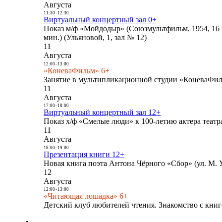
Августа
11:30
-
12:30
Виртуальный концертный зал 0+
Показ м/ф «Мойдодыр» (Союзмультфильм, 1954, 16 
мин.) (Ульяновой, 1, зал № 12)
11
Августа
12:00
-
13:00
«КоневаФильм» 6+
Занятие в мультипликационной студии «КоневаФиль
11
Августа
17:00
-
18:00
Виртуальный концертный зал 12+
Показ х/ф «Смелые люди» к 100-летию актера театра
11
Августа
18:00
-
19:00
Презентация книги 12+
Новая книга поэта Антона Чёрного «Сбор» (ул. М. У
12
Августа
12:00
-
13:00
«Читающая лошадка» 6+
Детский клуб любителей чтения. Знакомство с книг