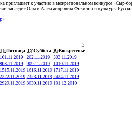
рное наследие Ольги Александровны Фокиной и культуры Русско
ор»
>
Пт
Пятница
Сб
Суббота
Вс
Воскресенье
1
01.11.2019
2
02.11.2019
3
03.11.2019
8
08.11.2019
9
09.11.2019
10
10.11.2019
15
15.11.2019
16
16.11.2019
17
17.11.2019
22
22.11.2019
23
23.11.2019
24
24.11.2019
29
29.11.2019
30
30.11.2019
1
01.12.2019