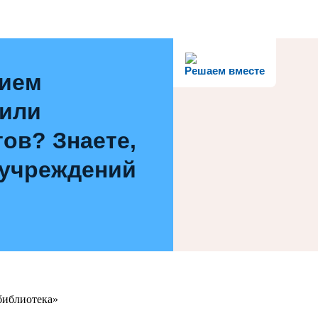
Решаем вместе
нием
 или
ов? Знаете,
 учреждений
библиотека»