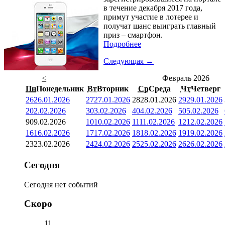
в течение декабря 2017 года,
примут участие в лотерее и
получат шанс выиграть главный
приз – смартфон.
Подробнее
Следующая →
<
Февраль 2026
Пн
Понедельник
Вт
Вторник
Ср
Среда
Чт
Четверг
26
26.01.2026
27
27.01.2026
28
28.01.2026
29
29.01.2026
2
02.02.2026
3
03.02.2026
4
04.02.2026
5
05.02.2026
9
09.02.2026
10
10.02.2026
11
11.02.2026
12
12.02.2026
16
16.02.2026
17
17.02.2026
18
18.02.2026
19
19.02.2026
23
23.02.2026
24
24.02.2026
25
25.02.2026
26
26.02.2026
Сегодня
Сегодня нет событий
Скоро
11