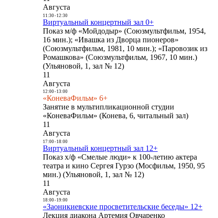
Августа
11:30
-
12:30
Виртуальный концертный зал 0+
Показ м/ф «Мойдодыр» (Союзмультфильм, 1954,
16 мин.); «Ивашка из Дворца пионеров»
(Союзмультфильм, 1981, 10 мин.); «Паровозик из
Ромашкова» (Союзмультфильм, 1967, 10 мин.)
(Ульяновой, 1, зал № 12)
11
Августа
12:00
-
13:00
«КоневаФильм» 6+
Занятие в мультипликационной студии
«КоневаФильм» (Конева, 6, читальный зал)
11
Августа
17:00
-
18:00
Виртуальный концертный зал 12+
Показ х/ф «Смелые люди» к 100-летию актера
театра и кино Сергея Гурзо (Мосфильм, 1950, 95
мин.) (Ульяновой, 1, зал № 12)
11
Августа
18:00
-
19:00
«Заоникиевские просветительские беседы» 12+
Лекция диакона Артемия Овчаренко