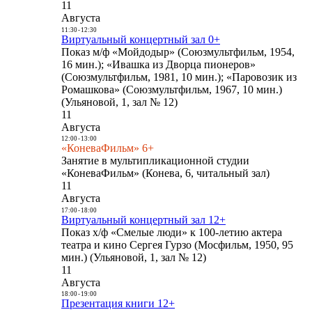
11
Августа
11:30
-
12:30
Виртуальный концертный зал 0+
Показ м/ф «Мойдодыр» (Союзмультфильм, 1954,
16 мин.); «Ивашка из Дворца пионеров»
(Союзмультфильм, 1981, 10 мин.); «Паровозик из
Ромашкова» (Союзмультфильм, 1967, 10 мин.)
(Ульяновой, 1, зал № 12)
11
Августа
12:00
-
13:00
«КоневаФильм» 6+
Занятие в мультипликационной студии
«КоневаФильм» (Конева, 6, читальный зал)
11
Августа
17:00
-
18:00
Виртуальный концертный зал 12+
Показ х/ф «Смелые люди» к 100-летию актера
театра и кино Сергея Гурзо (Мосфильм, 1950, 95
мин.) (Ульяновой, 1, зал № 12)
11
Августа
18:00
-
19:00
Презентация книги 12+