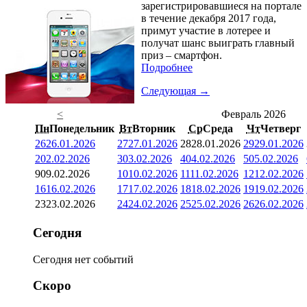
зарегистрировавшиеся на портале
в течение декабря 2017 года,
примут участие в лотерее и
получат шанс выиграть главный
приз – смартфон.
Подробнее
Следующая →
<
Февраль 2026
Пн
Понедельник
Вт
Вторник
Ср
Среда
Чт
Четверг
26
26.01.2026
27
27.01.2026
28
28.01.2026
29
29.01.2026
2
02.02.2026
3
03.02.2026
4
04.02.2026
5
05.02.2026
9
09.02.2026
10
10.02.2026
11
11.02.2026
12
12.02.2026
16
16.02.2026
17
17.02.2026
18
18.02.2026
19
19.02.2026
23
23.02.2026
24
24.02.2026
25
25.02.2026
26
26.02.2026
Сегодня
Сегодня нет событий
Скоро