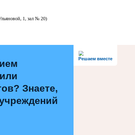
льяновой, 1, зал № 20)
Решаем вместе
нием
 или
ов? Знаете,
 учреждений