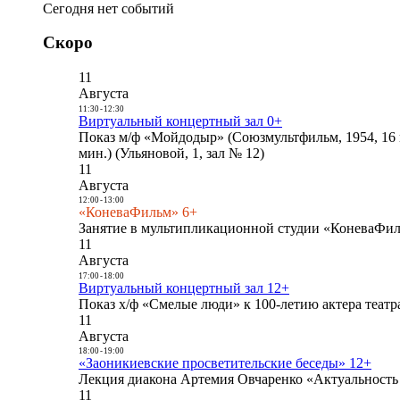
Сегодня нет событий
Скоро
11
Августа
11:30
-
12:30
Виртуальный концертный зал 0+
Показ м/ф «Мойдодыр» (Союзмультфильм, 1954, 16 
мин.) (Ульяновой, 1, зал № 12)
11
Августа
12:00
-
13:00
«КоневаФильм» 6+
Занятие в мультипликационной студии «КоневаФиль
11
Августа
17:00
-
18:00
Виртуальный концертный зал 12+
Показ х/ф «Смелые люди» к 100-летию актера театра
11
Августа
18:00
-
19:00
«Заоникиевские просветительские беседы» 12+
Лекция диакона Артемия Овчаренко «Актуальность 
11