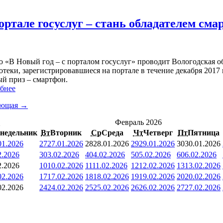
ортале госуслуг – стань обладателем см
 «В Новый год – с порталом госуслуг» проводит Вологодская об
теки, зарегистрировавшиеся на портале в течение декабря 2017 
ый приз – смартфон.
бнее
ующая →
<
Февраль 2026
недельник
Вт
Вторник
Ср
Среда
Чт
Четверг
Пт
Пятница
01.2026
27
27.01.2026
28
28.01.2026
29
29.01.2026
30
30.01.2026
2.2026
3
03.02.2026
4
04.02.2026
5
05.02.2026
6
06.02.2026
2.2026
10
10.02.2026
11
11.02.2026
12
12.02.2026
13
13.02.2026
02.2026
17
17.02.2026
18
18.02.2026
19
19.02.2026
20
20.02.2026
02.2026
24
24.02.2026
25
25.02.2026
26
26.02.2026
27
27.02.2026