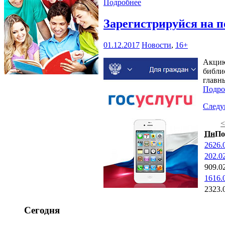
Подробнее
Зарегистрируйся на п
01.12.2017
Новости
,
16+
Акцию
библио
главн
Подро
След
Пн
По
26
26.
2
02.0
9
09.0
16
16.
23
23.
Сегодня