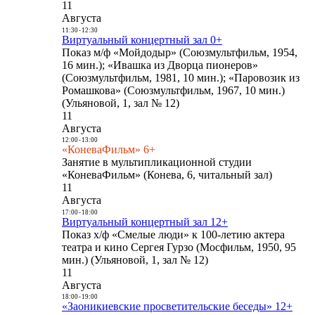
11
Августа
11:30
-
12:30
Виртуальный концертный зал 0+
Показ м/ф «Мойдодыр» (Союзмультфильм, 1954,
16 мин.); «Ивашка из Дворца пионеров»
(Союзмультфильм, 1981, 10 мин.); «Паровозик из
Ромашкова» (Союзмультфильм, 1967, 10 мин.)
(Ульяновой, 1, зал № 12)
11
Августа
12:00
-
13:00
«КоневаФильм» 6+
Занятие в мультипликационной студии
«КоневаФильм» (Конева, 6, читальный зал)
11
Августа
17:00
-
18:00
Виртуальный концертный зал 12+
Показ х/ф «Смелые люди» к 100-летию актера
театра и кино Сергея Гурзо (Мосфильм, 1950, 95
мин.) (Ульяновой, 1, зал № 12)
11
Августа
18:00
-
19:00
«Заоникиевские просветительские беседы» 12+