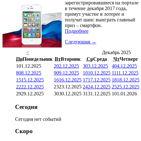
зарегистрировавшиеся на портале
в течение декабря 2017 года,
примут участие в лотерее и
получат шанс выиграть главный
приз – смартфон.
Подробнее
Следующая →
<
Декабрь 2025
Пн
Понедельник
Вт
Вторник
Ср
Среда
Чт
Четверг
1
01.12.2025
2
02.12.2025
3
03.12.2025
4
04.12.2025
8
08.12.2025
9
09.12.2025
10
10.12.2025
11
11.12.2025
15
15.12.2025
16
16.12.2025
17
17.12.2025
18
18.12.2025
22
22.12.2025
23
23.12.2025
24
24.12.2025
25
25.12.2025
29
29.12.2025
30
30.12.2025
31
31.12.2025
1
01.01.2026
Сегодня
Сегодня нет событий
Скоро