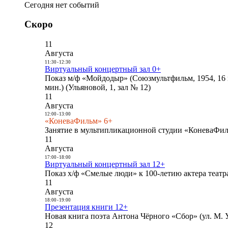
Сегодня нет событий
Скоро
11
Августа
11:30
-
12:30
Виртуальный концертный зал 0+
Показ м/ф «Мойдодыр» (Союзмультфильм, 1954, 16 
мин.) (Ульяновой, 1, зал № 12)
11
Августа
12:00
-
13:00
«КоневаФильм» 6+
Занятие в мультипликационной студии «КоневаФиль
11
Августа
17:00
-
18:00
Виртуальный концертный зал 12+
Показ х/ф «Смелые люди» к 100-летию актера театра
11
Августа
18:00
-
19:00
Презентация книги 12+
Новая книга поэта Антона Чёрного «Сбор» (ул. М. У
12