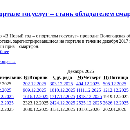
ортале госуслуг – стань обладателем см
 «В Новый год – с порталом госуслуг» проводит Вологодская об
теки, зарегистрировавшиеся на портале в течение декабря 2017 
ый приз – смартфон.
бнее
ующая →
<
Декабрь 2025
недельник
Вт
Вторник
Ср
Среда
Чт
Четверг
Пт
Пятница
2.2025
2
02.12.2025
3
03.12.2025
4
04.12.2025
5
05.12.2025
2.2025
9
09.12.2025
10
10.12.2025
11
11.12.2025
12
12.12.2025
12.2025
16
16.12.2025
17
17.12.2025
18
18.12.2025
19
19.12.2025
12.2025
23
23.12.2025
24
24.12.2025
25
25.12.2025
26
26.12.2025
12.2025
30
30.12.2025
31
31.12.2025
1
01.01.2026
2
02.01.2026