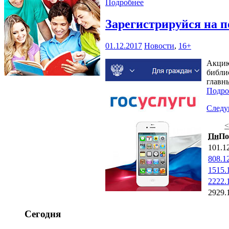
Подробнее
Зарегистрируйся на п
01.12.2017
Новости
,
16+
Акцию
библио
главн
Подро
След
Пн
По
1
01.1
8
08.1
15
15.
22
22.
29
29.
Сегодня