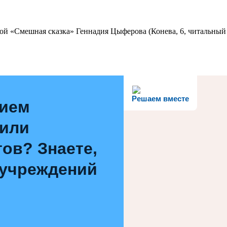
ой «Смешная сказка» Геннадия Цыферова (Конева, 6, читальный 
Решаем вместе
нием
 или
ов? Знаете,
 учреждений