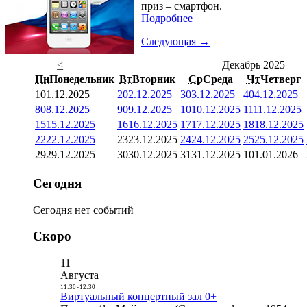
приз – смартфон.
Подробнее
Следующая →
<
Декабрь 2025
Пн
Понедельник
Вт
Вторник
Ср
Среда
Чт
Четверг
1
01.12.2025
2
02.12.2025
3
03.12.2025
4
04.12.2025
8
08.12.2025
9
09.12.2025
10
10.12.2025
11
11.12.2025
15
15.12.2025
16
16.12.2025
17
17.12.2025
18
18.12.2025
22
22.12.2025
23
23.12.2025
24
24.12.2025
25
25.12.2025
29
29.12.2025
30
30.12.2025
31
31.12.2025
1
01.01.2026
Сегодня
Сегодня нет событий
Скоро
11
Августа
11:30
-
12:30
Виртуальный концертный зал 0+