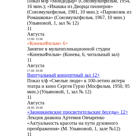
Показ м/ф «Мойдодыр» (Союзмультфильм, 1954,
16 мин.); «Ивашка из Дворца пионеров»
(Союзмультфильм, 1981, 10 мин.); «Паровозик из
Ромашкова» (Союзмультфильм, 1967, 10 мин.)
(Ульяновой, 1, зал № 12)
11
Августа
12:00
-
13:00
«КоневаФильм» 6+
Занятие в мультипликационной студии
«КоневаФильм» (Конева, 6, читальный зал)
11
Августа
17:00
-
18:00
Виртуальный концертный зал 12+
Показ х/ф «Смелые люди» к 100-летию актера
театра и кино Сергея Гурзо (Мосфильм, 1950, 95
мин.) (Ульяновой, 1, зал № 12)
11
Августа
18:00
-
19:00
«Заоникиевские просветительские беседы» 12+
Лекция диакона Артемия Овчаренко
«Актуальность красоты на пути духовного
преображения» (М. Ульяновой, 1, зале №12)
11