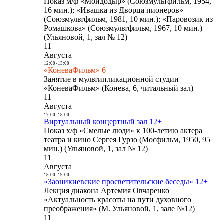
Показ м/ф «Мойдодыр» (Союзмультфильм, 1954,
16 мин.); «Ивашка из Дворца пионеров»
(Союзмультфильм, 1981, 10 мин.); «Паровозик из
Ромашкова» (Союзмультфильм, 1967, 10 мин.)
(Ульяновой, 1, зал № 12)
11
Августа
12:00
-
13:00
«КоневаФильм» 6+
Занятие в мультипликационной студии
«КоневаФильм» (Конева, 6, читальный зал)
11
Августа
17:00
-
18:00
Виртуальный концертный зал 12+
Показ х/ф «Смелые люди» к 100-летию актера
театра и кино Сергея Гурзо (Мосфильм, 1950, 95
мин.) (Ульяновой, 1, зал № 12)
11
Августа
18:00
-
19:00
«Заоникиевские просветительские беседы» 12+
Лекция диакона Артемия Овчаренко
«Актуальность красоты на пути духовного
преображения» (М. Ульяновой, 1, зале №12)
11