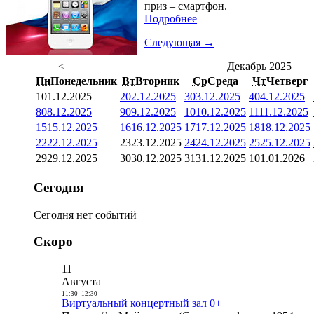
приз – смартфон.
Подробнее
Следующая →
<
Декабрь 2025
Пн
Понедельник
Вт
Вторник
Ср
Среда
Чт
Четверг
1
01.12.2025
2
02.12.2025
3
03.12.2025
4
04.12.2025
8
08.12.2025
9
09.12.2025
10
10.12.2025
11
11.12.2025
15
15.12.2025
16
16.12.2025
17
17.12.2025
18
18.12.2025
22
22.12.2025
23
23.12.2025
24
24.12.2025
25
25.12.2025
29
29.12.2025
30
30.12.2025
31
31.12.2025
1
01.01.2026
Сегодня
Сегодня нет событий
Скоро
11
Августа
11:30
-
12:30
Виртуальный концертный зал 0+