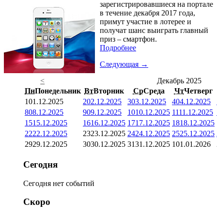
зарегистрировавшиеся на портале
в течение декабря 2017 года,
примут участие в лотерее и
получат шанс выиграть главный
приз – смартфон.
Подробнее
Следующая →
<
Декабрь 2025
Пн
Понедельник
Вт
Вторник
Ср
Среда
Чт
Четверг
1
01.12.2025
2
02.12.2025
3
03.12.2025
4
04.12.2025
8
08.12.2025
9
09.12.2025
10
10.12.2025
11
11.12.2025
15
15.12.2025
16
16.12.2025
17
17.12.2025
18
18.12.2025
22
22.12.2025
23
23.12.2025
24
24.12.2025
25
25.12.2025
29
29.12.2025
30
30.12.2025
31
31.12.2025
1
01.01.2026
Сегодня
Сегодня нет событий
Скоро