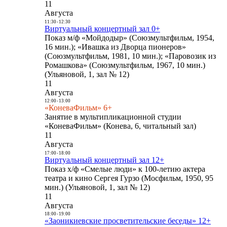
11
Августа
11:30
-
12:30
Виртуальный концертный зал 0+
Показ м/ф «Мойдодыр» (Союзмультфильм, 1954,
16 мин.); «Ивашка из Дворца пионеров»
(Союзмультфильм, 1981, 10 мин.); «Паровозик из
Ромашкова» (Союзмультфильм, 1967, 10 мин.)
(Ульяновой, 1, зал № 12)
11
Августа
12:00
-
13:00
«КоневаФильм» 6+
Занятие в мультипликационной студии
«КоневаФильм» (Конева, 6, читальный зал)
11
Августа
17:00
-
18:00
Виртуальный концертный зал 12+
Показ х/ф «Смелые люди» к 100-летию актера
театра и кино Сергея Гурзо (Мосфильм, 1950, 95
мин.) (Ульяновой, 1, зал № 12)
11
Августа
18:00
-
19:00
«Заоникиевские просветительские беседы» 12+