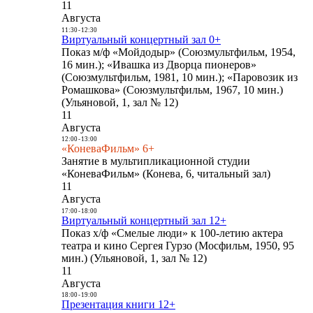
11
Августа
11:30
-
12:30
Виртуальный концертный зал 0+
Показ м/ф «Мойдодыр» (Союзмультфильм, 1954,
16 мин.); «Ивашка из Дворца пионеров»
(Союзмультфильм, 1981, 10 мин.); «Паровозик из
Ромашкова» (Союзмультфильм, 1967, 10 мин.)
(Ульяновой, 1, зал № 12)
11
Августа
12:00
-
13:00
«КоневаФильм» 6+
Занятие в мультипликационной студии
«КоневаФильм» (Конева, 6, читальный зал)
11
Августа
17:00
-
18:00
Виртуальный концертный зал 12+
Показ х/ф «Смелые люди» к 100-летию актера
театра и кино Сергея Гурзо (Мосфильм, 1950, 95
мин.) (Ульяновой, 1, зал № 12)
11
Августа
18:00
-
19:00
Презентация книги 12+