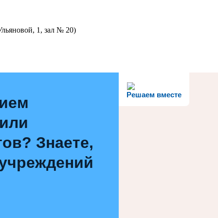
льяновой, 1, зал № 20)
Решаем вместе
нием
 или
ов? Знаете,
 учреждений