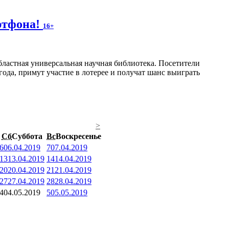
артфона!
16+
ластная универсальная научная библиотека. Посетители
года, примут участие в лотерее и получат шанс выиграть
>
Сб
Суббота
Вс
Воскресенье
6
06.04.2019
7
07.04.2019
13
13.04.2019
14
14.04.2019
20
20.04.2019
21
21.04.2019
27
27.04.2019
28
28.04.2019
4
04.05.2019
5
05.05.2019