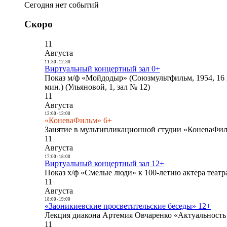
Сегодня нет событий
Скоро
11
Августа
11:30
-
12:30
Виртуальный концертный зал 0+
Показ м/ф «Мойдодыр» (Союзмультфильм, 1954, 16 
мин.) (Ульяновой, 1, зал № 12)
11
Августа
12:00
-
13:00
«КоневаФильм» 6+
Занятие в мультипликационной студии «КоневаФиль
11
Августа
17:00
-
18:00
Виртуальный концертный зал 12+
Показ х/ф «Смелые люди» к 100-летию актера театра
11
Августа
18:00
-
19:00
«Заоникиевские просветительские беседы» 12+
Лекция диакона Артемия Овчаренко «Актуальность 
11