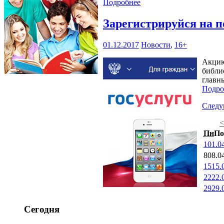
Подробнее
Зарегистрируйся на п
01.12.2017
Новости
,
16+
Акцию
библио
главн
Подро
След
Пн
По
1
01.0
8
08.0
15
15.
22
22.
29
29.
Сегодня