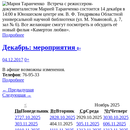
Встреча с режиссером-
документалистом Марией Таранченко состоится 14 декабря в
14:00 в Юношеском центре им. В. Ф. Тендрякова Областной
универсальной научной библиотеки (ул. М. Ульяновой, д. 7,
зал № 6). Все желающие смогут посмотреть и обсудить её
новый фильм «Камертон любви».
Подробнее
Декабрь: мероприятия
0+
04.12.2017
0+
В афише возможны изменения.
Телефон
: 76-95-33
Подробнее
← Предыдущая
Следующая →
<
Ноябрь 2025
Пн
Понедельник
Вт
Вторник
Ср
Среда
Чт
Четверг
27
27.10.2025
28
28.10.2025
29
29.10.2025
30
30.10.2025
3
03.11.2025
4
04.11.2025
5
05.11.2025
6
06.11.2025