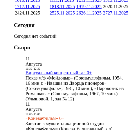
10
10.11.2025
11
11.11.2025
12
12.11.2025
13
13.11.2025
17
17.11.2025
18
18.11.2025
19
19.11.2025
20
20.11.2025
24
24.11.2025
25
25.11.2025
26
26.11.2025
27
27.11.2025
Сегодня
Сегодня нет событий
Скоро
11
Августа
11:30
-
12:30
Виртуальный концертный зал 0+
Показ м/ф «Мойдодыр» (Союзмультфильм, 1954,
16 мин.); «Ивашка из Дворца пионеров»
(Союзмультфильм, 1981, 10 мин.); «Паровозик из
Ромашкова» (Союзмультфильм, 1967, 10 мин.)
(Ульяновой, 1, зал № 12)
11
Августа
12:00
-
13:00
«КоневаФильм» 6+
Занятие в мультипликационной студии
«КоневаФильм» (Конева, 6, читальный зал)