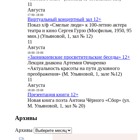
11
Августа
17:00
-
18:00
Виртуальный концертный зал 12+
Показ х/ф «Смелые люди» к 100-летию актера
театра и кино Сергея Гурзо (Мосфильм, 1950, 95
мин.) (Ульяновой, 1, зал № 12)
11
Августа
18:00
-
19:00
«Заоникиевские просветительские беседы» 12+
Лекция диакона Артемия Овчаренко
«Актуальность красоты на пути духовного
преображения» (М. Ульяновой, 1, зале №12)
11
Августа
18:00
-
19:00
Презентация книги 12+
Новая книга поэта Антона Чёрного «Сбор» (ул.
М. Ульяновой, 1, зал № 20)
Архивы
Архивы