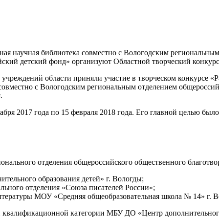
ьная научная библиотека совместно с Вологодским региональны
йский детский фонд» организуют Областной творческий конкурс
х учреждений области приняли участие в творческом конкурсе «
 совместно с Вологодским региональным отделением общеросси
.
абря 2017 года по 15 февраля 2018 года. Его главной целью был
гионального отделения общероссийского общественного благотв
ительного образования детей» г. Вологды;
нального отделения «Союза писателей России»;
 литературы МОУ «Средняя общеобразовательная школа № 14» г. В
й квалификационной категории МБУ ДО «Центр дополнительного