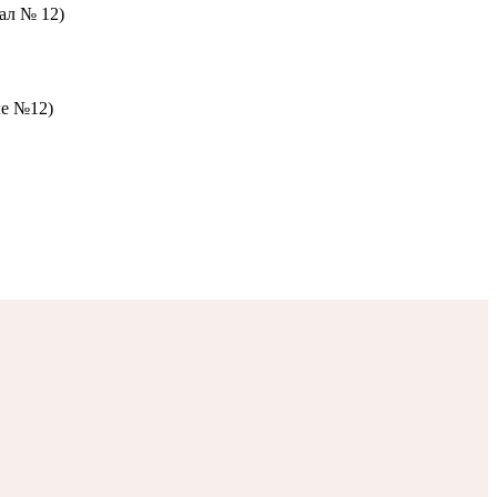
зал № 12)
ле №12)