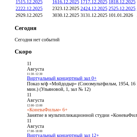
15
15.12.2025
16
16.12.2025
17
17.12.2025
18
18.12.2025
22
22.12.2025
23
23.12.2025
24
24.12.2025
25
25.12.2025
29
29.12.2025
30
30.12.2025
31
31.12.2025
1
01.01.2026
Сегодня
Сегодня нет событий
Скоро
11
Августа
11:30
-
12:30
Виртуальный концертный зал 0+
Показ м/ф «Мойдодыр» (Союзмультфильм, 1954, 16 
мин.) (Ульяновой, 1, зал № 12)
11
Августа
12:00
-
13:00
«КоневаФильм» 6+
Занятие в мультипликационной студии «КоневаФиль
11
Августа
17:00
-
18:00
Виртуальный концертный зал 12+