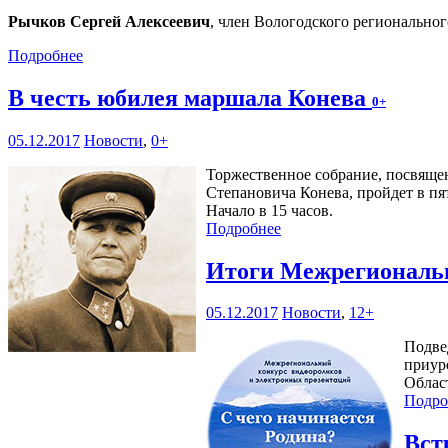
Рычков Сергей Алексеевич
, член Вологодского регионально
Подробнее
В честь юбилея маршала Конева
0+
05.12.2017
Новости
,
0+
Торжественное собрание, посвящен
Степановича Конева, пройдет в пят
Начало в 15 часов.
Подробнее
Итоги Межрегиональн
05.12.2017
Новости
,
12+
Подве
приур
Облас
Подро
Вст