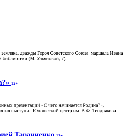
 земляка, дважды Героя Советского Союза, маршала Ивана
 библиотеки (М. Ульяновой, 7).
на?»
12+
нных презентаций «С чего начинается Родина?»,
иятия выступил Юношеский центр им. В.Ф. Тендрякова
рией Таранченко
12+