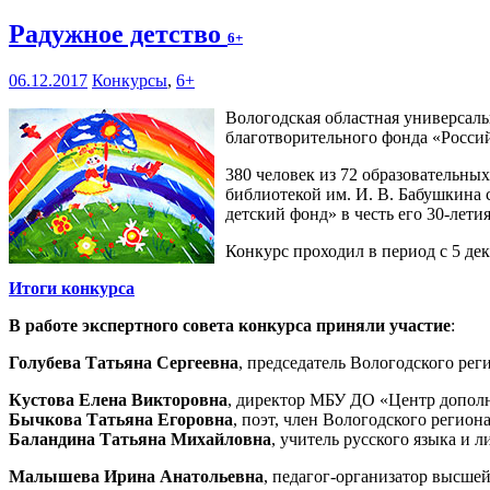
Радужное детство
6+
06.12.2017
Конкурсы
,
6+
Вологодская областная универсал
благотворительного фонда «Росси
380 человек из 72 образовательны
библиотекой им. И. В. Бабушкина
детский фонд» в честь его 30-летия
Конкурс проходил в период с 5 дек
Итоги конкурса
В работе экспертного совета конкурса приняли участие
:
Голубева Татьяна Сергеевна
, председатель Вологодского ре
Кустова Елена Викторовна
, директор МБУ ДО «Центр дополн
Бычкова Татьяна Егоровна
, поэт, член Вологодского регио
Баландина Татьяна Михайловна
, учитель русского языка и
Малышева Ирина Анатольевна
, педагог-организатор высше