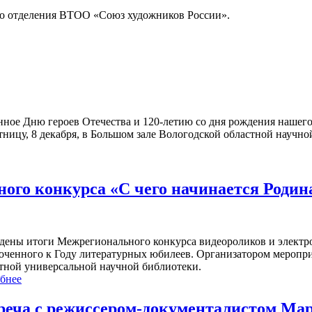
го отделения ВТОО «Союз художников России».
ное Дню героев Отечества и 120-летию со дня рождения нашего
ницу, 8 декабря, в Большом зале Вологодской областной научной
ого конкурса «С чего начинается Роди
дены итоги Межрегионального конкурса видеороликов и электро
оченного к Году литературных юбилеев. Организатором меропр
тной универсальной научной библиотеки.
бнее
реча с режиссером-документалистом Ма