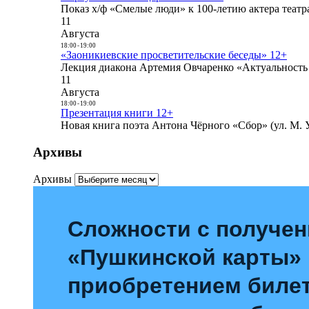
Показ х/ф «Смелые люди» к 100-летию актера театра
11
Августа
18:00
-
19:00
«Заоникиевские просветительские беседы» 12+
Лекция диакона Артемия Овчаренко «Актуальность 
11
Августа
18:00
-
19:00
Презентация книги 12+
Новая книга поэта Антона Чёрного «Сбор» (ул. М. У
Архивы
Архивы
Сложности с получе
«Пушкинской карты»
приобретением билет