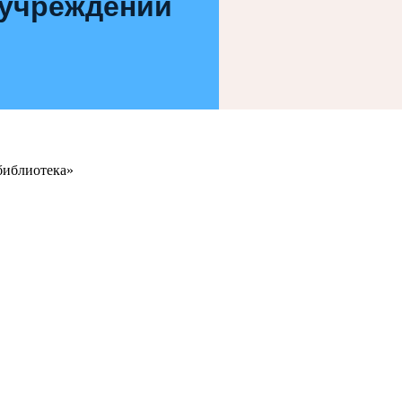
 учреждений
библиотека»