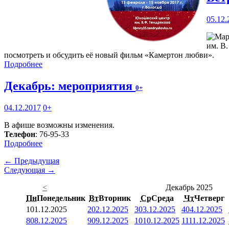
05.12.
им. В.
посмотреть и обсудить её новый фильм «Камертон любви».
Подробнее
Декабрь: мероприятия
0+
04.12.2017
0+
В афише возможны изменения.
Телефон
: 76-95-33
Подробнее
← Предыдущая
Следующая →
<
Декабрь 2025
Пн
Понедельник
Вт
Вторник
Ср
Среда
Чт
Четверг
1
01.12.2025
2
02.12.2025
3
03.12.2025
4
04.12.2025
8
08.12.2025
9
09.12.2025
10
10.12.2025
11
11.12.2025