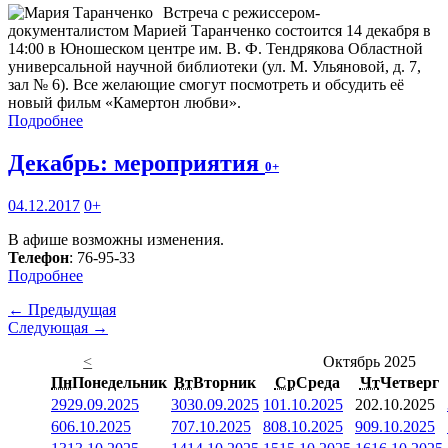
Встреча с режиссером-
документалистом Марией Таранченко состоится 14 декабря в
14:00 в Юношеском центре им. В. Ф. Тендрякова Областной
универсальной научной библиотеки (ул. М. Ульяновой, д. 7,
зал № 6). Все желающие смогут посмотреть и обсудить её
новый фильм «Камертон любви».
Подробнее
Декабрь: мероприятия
0+
04.12.2017
0+
В афише возможны изменения.
Телефон
: 76-95-33
Подробнее
← Предыдущая
Следующая →
<
Октябрь 2025
Пн
Понедельник
Вт
Вторник
Ср
Среда
Чт
Четверг
29
29.09.2025
30
30.09.2025
1
01.10.2025
2
02.10.2025
6
06.10.2025
7
07.10.2025
8
08.10.2025
9
09.10.2025