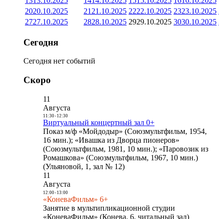
13
13.10.2025
14
14.10.2025
15
15.10.2025
16
16.10.2025
20
20.10.2025
21
21.10.2025
22
22.10.2025
23
23.10.2025
27
27.10.2025
28
28.10.2025
29
29.10.2025
30
30.10.2025
Сегодня
Сегодня нет событий
Скоро
11
Августа
11:30
-
12:30
Виртуальный концертный зал 0+
Показ м/ф «Мойдодыр» (Союзмультфильм, 1954,
16 мин.); «Ивашка из Дворца пионеров»
(Союзмультфильм, 1981, 10 мин.); «Паровозик из
Ромашкова» (Союзмультфильм, 1967, 10 мин.)
(Ульяновой, 1, зал № 12)
11
Августа
12:00
-
13:00
«КоневаФильм» 6+
Занятие в мультипликационной студии
«КоневаФильм» (Конева, 6, читальный зал)