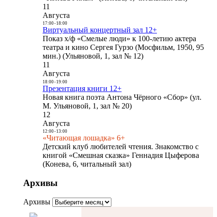
11
Августа
17:00
-
18:00
Виртуальный концертный зал 12+
Показ х/ф «Смелые люди» к 100-летию актера
театра и кино Сергея Гурзо (Мосфильм, 1950, 95
мин.) (Ульяновой, 1, зал № 12)
11
Августа
18:00
-
19:00
Презентация книги 12+
Новая книга поэта Антона Чёрного «Сбор» (ул.
М. Ульяновой, 1, зал № 20)
12
Августа
12:00
-
13:00
«Читающая лошадка» 6+
Детский клуб любителей чтения. Знакомство с
книгой «Смешная сказка» Геннадия Цыферова
(Конева, 6, читальный зал)
Архивы
Архивы