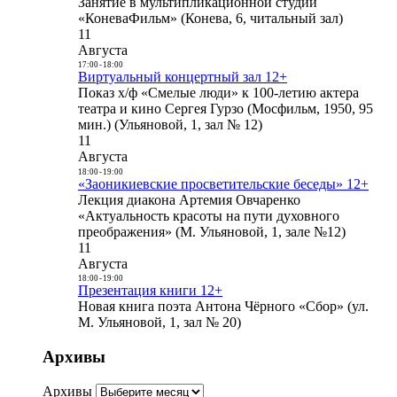
Занятие в мультипликационной студии
«КоневаФильм» (Конева, 6, читальный зал)
11
Августа
17:00
-
18:00
Виртуальный концертный зал 12+
Показ х/ф «Смелые люди» к 100-летию актера
театра и кино Сергея Гурзо (Мосфильм, 1950, 95
мин.) (Ульяновой, 1, зал № 12)
11
Августа
18:00
-
19:00
«Заоникиевские просветительские беседы» 12+
Лекция диакона Артемия Овчаренко
«Актуальность красоты на пути духовного
преображения» (М. Ульяновой, 1, зале №12)
11
Августа
18:00
-
19:00
Презентация книги 12+
Новая книга поэта Антона Чёрного «Сбор» (ул.
М. Ульяновой, 1, зал № 20)
Архивы
Архивы