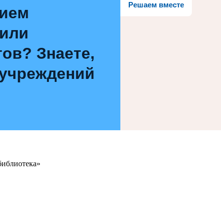
Решаем вместе
нием
 или
ов? Знаете,
 учреждений
библиотека»