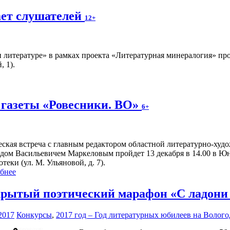
ает слушателей
12+
 литературе» в рамках проекта «Литературная минералогия» прой
 1).
 газеты «Ровесники. ВО»
6+
еская встреча с главным редактором областной литературно-худ
дом Васильевичем Маркеловым пройдет 13 декабря в 14.00 в Ю
теки (ул. М. Ульяновой, д. 7).
бнее
рытый поэтический марафон «С ладони 
2017
Конкурсы
,
2017 год – Год литературных юбилеев на Волог