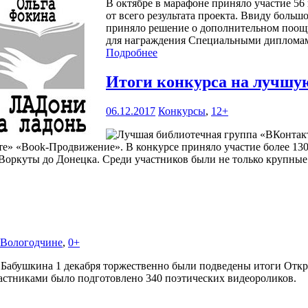
В октябре в марафоне приняло участие 56 
от всего результата проекта. Ввиду боль
приняло решение о дополнительном поощр
для награждения Специальными дипломам
Подробнее
Итоги конкурса на лучшу
06.12.2017
Конкурсы
,
12+
» «Book-Продвижение». В конкурсе приняло участие более 130 
Воркуты до Донецка. Среди участников были не только крупные
а Вологодчине
,
0+
 Бабушкина 1 декабря торжественно были подведены итоги Откр
астниками было подготовлено 340 поэтических видеороликов.