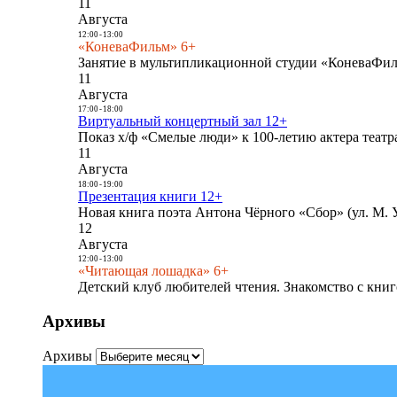
11
Августа
12:00
-
13:00
«КоневаФильм» 6+
Занятие в мультипликационной студии «КоневаФиль
11
Августа
17:00
-
18:00
Виртуальный концертный зал 12+
Показ х/ф «Смелые люди» к 100-летию актера театра
11
Августа
18:00
-
19:00
Презентация книги 12+
Новая книга поэта Антона Чёрного «Сбор» (ул. М. У
12
Августа
12:00
-
13:00
«Читающая лошадка» 6+
Детский клуб любителей чтения. Знакомство с книг
Архивы
Архивы