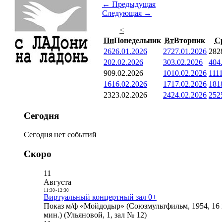
← Предыдущая
Следующая →
<
Пн
Понедельник
Вт
Вторник
С
26
26.01.2026
27
27.01.2026
28
2
2
02.02.2026
3
03.02.2026
4
04
9
09.02.2026
10
10.02.2026
11
1
16
16.02.2026
17
17.02.2026
18
1
23
23.02.2026
24
24.02.2026
25
2
Сегодня
Сегодня нет событий
Скоро
11
Августа
11:30
-
12:30
Виртуальный концертный зал 0+
Показ м/ф «Мойдодыр» (Союзмультфильм, 1954, 16 
мин.) (Ульяновой, 1, зал № 12)