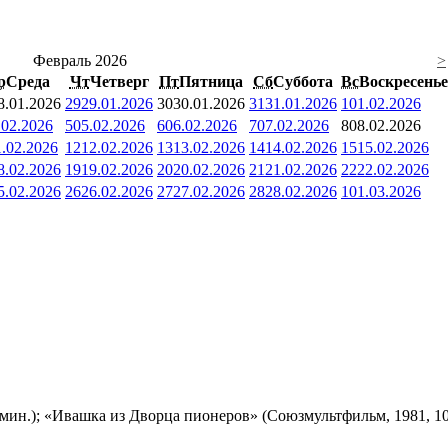
Февраль 2026
>
р
Среда
Чт
Четверг
Пт
Пятница
Сб
Суббота
Вс
Воскресенье
8.01.2026
29
29.01.2026
30
30.01.2026
31
31.01.2026
1
01.02.2026
.02.2026
5
05.02.2026
6
06.02.2026
7
07.02.2026
8
08.02.2026
1.02.2026
12
12.02.2026
13
13.02.2026
14
14.02.2026
15
15.02.2026
8.02.2026
19
19.02.2026
20
20.02.2026
21
21.02.2026
22
22.02.2026
5.02.2026
26
26.02.2026
27
27.02.2026
28
28.02.2026
1
01.03.2026
мин.); «Ивашка из Дворца пионеров» (Союзмультфильм, 1981, 10