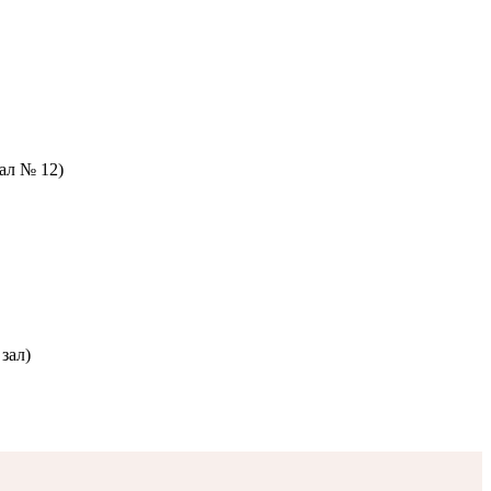
зал № 12)
зал)