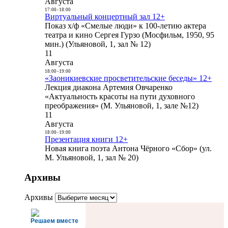
Августа
17:00
-
18:00
Виртуальный концертный зал 12+
Показ х/ф «Смелые люди» к 100-летию актера
театра и кино Сергея Гурзо (Мосфильм, 1950, 95
мин.) (Ульяновой, 1, зал № 12)
11
Августа
18:00
-
19:00
«Заоникиевские просветительские беседы» 12+
Лекция диакона Артемия Овчаренко
«Актуальность красоты на пути духовного
преображения» (М. Ульяновой, 1, зале №12)
11
Августа
18:00
-
19:00
Презентация книги 12+
Новая книга поэта Антона Чёрного «Сбор» (ул.
М. Ульяновой, 1, зал № 20)
Архивы
Архивы
Решаем вместе