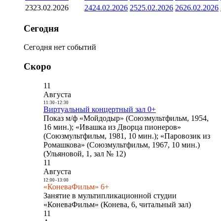
23
23.02.2026
24
24.02.2026
25
25.02.2026
26
26.02.2026
Сегодня
Сегодня нет событий
Скоро
11
Августа
11:30
-
12:30
Виртуальный концертный зал 0+
Показ м/ф «Мойдодыр» (Союзмультфильм, 1954,
16 мин.); «Ивашка из Дворца пионеров»
(Союзмультфильм, 1981, 10 мин.); «Паровозик из
Ромашкова» (Союзмультфильм, 1967, 10 мин.)
(Ульяновой, 1, зал № 12)
11
Августа
12:00
-
13:00
«КоневаФильм» 6+
Занятие в мультипликационной студии
«КоневаФильм» (Конева, 6, читальный зал)
11