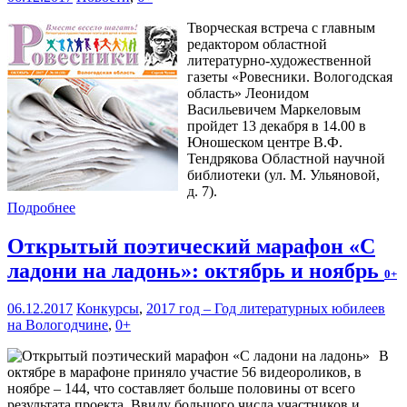
Творческая встреча с главным
редактором областной
литературно-художественной
газеты «Ровесники. Вологодская
область» Леонидом
Васильевичем Маркеловым
пройдет 13 декабря в 14.00 в
Юношеском центре В.Ф.
Тендрякова Областной научной
библиотеки (ул. М. Ульяновой,
д. 7).
Подробнее
Открытый поэтический марафон «С
ладони на ладонь»: октябрь и ноябрь
0+
06.12.2017
Конкурсы
,
2017 год – Год литературных юбилеев
на Вологодчине
,
0+
В
октябре в марафоне приняло участие 56 видеороликов, в
ноябре – 144, что составляет больше половины от всего
результата проекта. Ввиду большого числа участников и