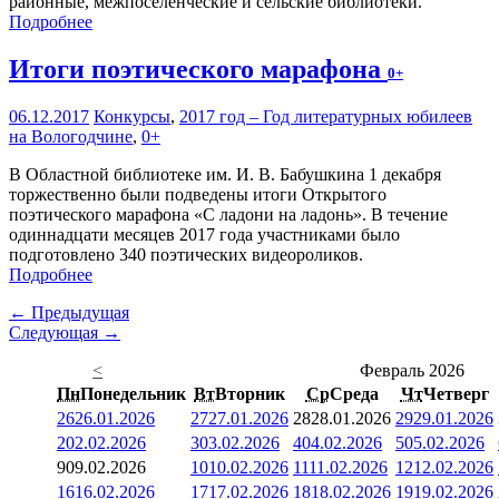
районные, межпоселенческие и сельские библиотеки.
Подробнее
Итоги поэтического марафона
0+
06.12.2017
Конкурсы
,
2017 год – Год литературных юбилеев
на Вологодчине
,
0+
В Областной библиотеке им. И. В. Бабушкина 1 декабря
торжественно были подведены итоги Открытого
поэтического марафона «С ладони на ладонь». В течение
одиннадцати месяцев 2017 года участниками было
подготовлено 340 поэтических видеороликов.
Подробнее
← Предыдущая
Следующая →
<
Февраль 2026
Пн
Понедельник
Вт
Вторник
Ср
Среда
Чт
Четверг
26
26.01.2026
27
27.01.2026
28
28.01.2026
29
29.01.2026
2
02.02.2026
3
03.02.2026
4
04.02.2026
5
05.02.2026
9
09.02.2026
10
10.02.2026
11
11.02.2026
12
12.02.2026
16
16.02.2026
17
17.02.2026
18
18.02.2026
19
19.02.2026