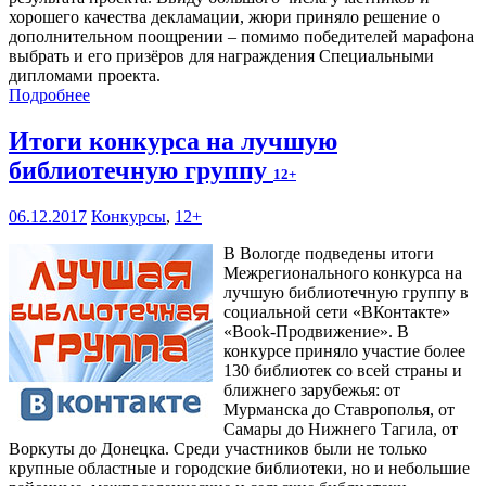
хорошего качества декламации, жюри приняло решение о
дополнительном поощрении – помимо победителей марафона
выбрать и его призёров для награждения Специальными
дипломами проекта.
Подробнее
Итоги конкурса на лучшую
библиотечную группу
12+
06.12.2017
Конкурсы
,
12+
В Вологде подведены итоги
Межрегионального конкурса на
лучшую библиотечную группу в
социальной сети «ВКонтакте»
«Book-Продвижение». В
конкурсе приняло участие более
130 библиотек со всей страны и
ближнего зарубежья: от
Мурманска до Ставрополья, от
Самары до Нижнего Тагила, от
Воркуты до Донецка. Среди участников были не только
крупные областные и городские библиотеки, но и небольшие