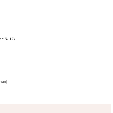
зал № 12)
зал)