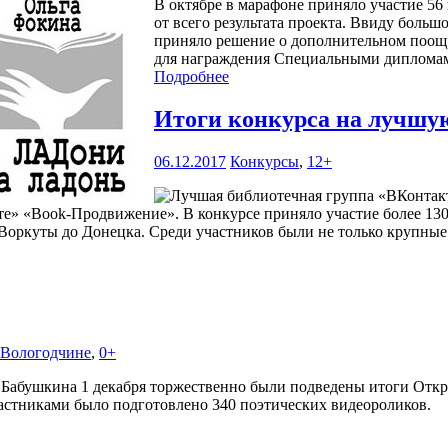
В октябре в марафоне приняло участие 56 
от всего результата проекта. Ввиду боль
приняло решение о дополнительном поощр
для награждения Специальными дипломам
Подробнее
Итоги конкурса на лучшу
06.12.2017
Конкурсы
,
12+
» «Book-Продвижение». В конкурсе приняло участие более 130 
Воркуты до Донецка. Среди участников были не только крупные
а Вологодчине
,
0+
 Бабушкина 1 декабря торжественно были подведены итоги Откр
астниками было подготовлено 340 поэтических видеороликов.