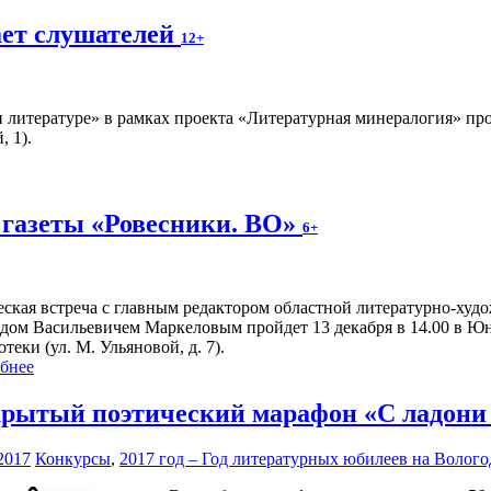
ает слушателей
12+
 литературе» в рамках проекта «Литературная минералогия» прой
 1).
 газеты «Ровесники. ВО»
6+
еская встреча с главным редактором областной литературно-худ
дом Васильевичем Маркеловым пройдет 13 декабря в 14.00 в Ю
теки (ул. М. Ульяновой, д. 7).
бнее
рытый поэтический марафон «С ладони 
2017
Конкурсы
,
2017 год – Год литературных юбилеев на Волог