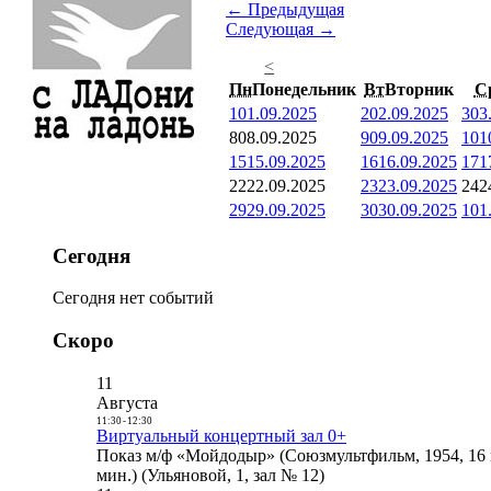
← Предыдущая
Следующая →
<
Пн
Понедельник
Вт
Вторник
С
1
01.09.2025
2
02.09.2025
3
03
8
08.09.2025
9
09.09.2025
10
1
15
15.09.2025
16
16.09.2025
17
1
22
22.09.2025
23
23.09.2025
24
2
29
29.09.2025
30
30.09.2025
1
01
Сегодня
Сегодня нет событий
Скоро
11
Августа
11:30
-
12:30
Виртуальный концертный зал 0+
Показ м/ф «Мойдодыр» (Союзмультфильм, 1954, 16 
мин.) (Ульяновой, 1, зал № 12)