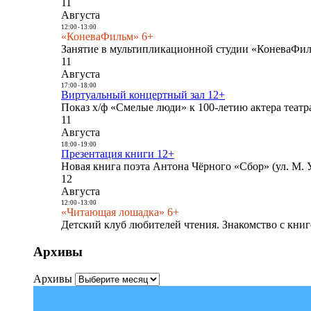
11
Августа
12:00
-
13:00
«КоневаФильм» 6+
Занятие в мультипликационной студии «КоневаФиль
11
Августа
17:00
-
18:00
Виртуальный концертный зал 12+
Показ х/ф «Смелые люди» к 100-летию актера театра
11
Августа
18:00
-
19:00
Презентация книги 12+
Новая книга поэта Антона Чёрного «Сбор» (ул. М. У
12
Августа
12:00
-
13:00
«Читающая лошадка» 6+
Детский клуб любителей чтения. Знакомство с книг
Архивы
Архивы