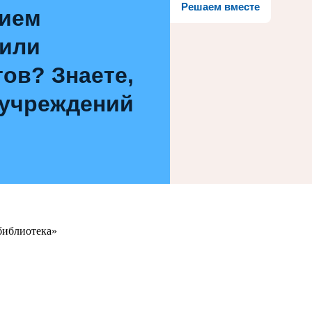
Решаем вместе
нием
 или
ов? Знаете,
 учреждений
библиотека»