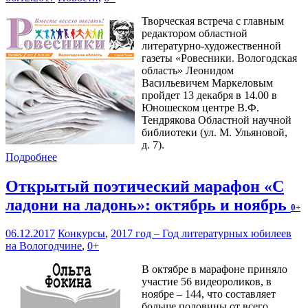
Творческая встреча с главным
редактором областной
литературно-художественной
газеты «Ровесники. Вологодская
область» Леонидом
Васильевичем Маркеловым
пройдет 13 декабря в 14.00 в
Юношеском центре В.Ф.
Тендрякова Областной научной
библиотеки (ул. М. Ульяновой,
д. 7).
Подробнее
Открытый поэтический марафон «С
ладони на ладонь»: октябрь и ноябрь
0+
06.12.2017
Конкурсы
,
2017 год – Год литературных юбилеев
на Вологодчине
,
0+
В октябре в марафоне приняло
участие 56 видеороликов, в
ноябре – 144, что составляет
больше половины от всего