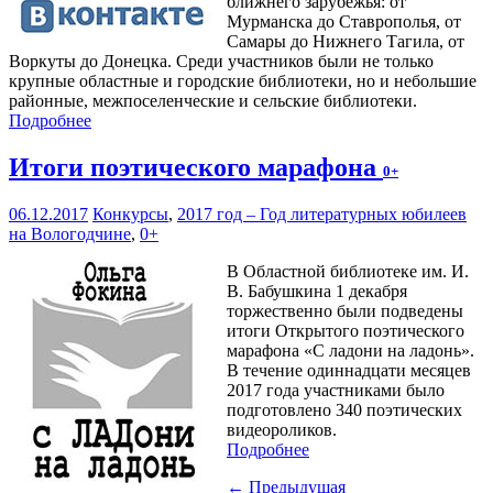
ближнего зарубежья: от
Мурманска до Ставрополья, от
Самары до Нижнего Тагила, от
Воркуты до Донецка. Среди участников были не только
крупные областные и городские библиотеки, но и небольшие
районные, межпоселенческие и сельские библиотеки.
Подробнее
Итоги поэтического марафона
0+
06.12.2017
Конкурсы
,
2017 год – Год литературных юбилеев
на Вологодчине
,
0+
В Областной библиотеке им. И.
В. Бабушкина 1 декабря
торжественно были подведены
итоги Открытого поэтического
марафона «С ладони на ладонь».
В течение одиннадцати месяцев
2017 года участниками было
подготовлено 340 поэтических
видеороликов.
Подробнее
← Предыдущая