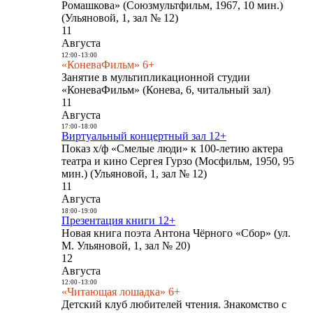
Ромашкова» (Союзмультфильм, 1967, 10 мин.)
(Ульяновой, 1, зал № 12)
11
Августа
12:00
-
13:00
«КоневаФильм» 6+
Занятие в мультипликационной студии
«КоневаФильм» (Конева, 6, читальный зал)
11
Августа
17:00
-
18:00
Виртуальный концертный зал 12+
Показ х/ф «Смелые люди» к 100-летию актера
театра и кино Сергея Гурзо (Мосфильм, 1950, 95
мин.) (Ульяновой, 1, зал № 12)
11
Августа
18:00
-
19:00
Презентация книги 12+
Новая книга поэта Антона Чёрного «Сбор» (ул.
М. Ульяновой, 1, зал № 20)
12
Августа
12:00
-
13:00
«Читающая лошадка» 6+
Детский клуб любителей чтения. Знакомство с