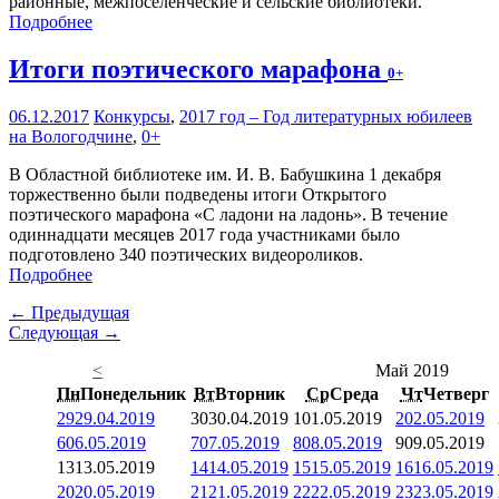
районные, межпоселенческие и сельские библиотеки.
Подробнее
Итоги поэтического марафона
0+
06.12.2017
Конкурсы
,
2017 год – Год литературных юбилеев
на Вологодчине
,
0+
В Областной библиотеке им. И. В. Бабушкина 1 декабря
торжественно были подведены итоги Открытого
поэтического марафона «С ладони на ладонь». В течение
одиннадцати месяцев 2017 года участниками было
подготовлено 340 поэтических видеороликов.
Подробнее
← Предыдущая
Следующая →
<
Май 2019
Пн
Понедельник
Вт
Вторник
Ср
Среда
Чт
Четверг
29
29.04.2019
30
30.04.2019
1
01.05.2019
2
02.05.2019
6
06.05.2019
7
07.05.2019
8
08.05.2019
9
09.05.2019
13
13.05.2019
14
14.05.2019
15
15.05.2019
16
16.05.2019
20
20.05.2019
21
21.05.2019
22
22.05.2019
23
23.05.2019