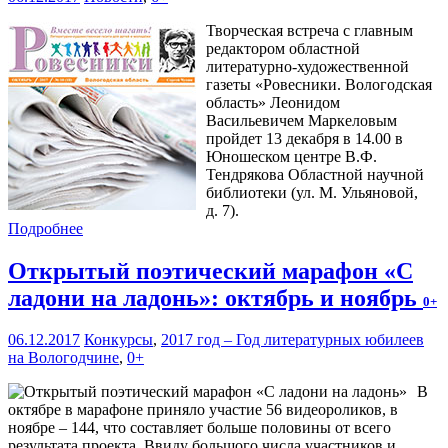
Творческая встреча с главным
редактором областной
литературно-художественной
газеты «Ровесники. Вологодская
область» Леонидом
Васильевичем Маркеловым
пройдет 13 декабря в 14.00 в
Юношеском центре В.Ф.
Тендрякова Областной научной
библиотеки (ул. М. Ульяновой,
д. 7).
Подробнее
Открытый поэтический марафон «С
ладони на ладонь»: октябрь и ноябрь
0+
06.12.2017
Конкурсы
,
2017 год – Год литературных юбилеев
на Вологодчине
,
0+
В
октябре в марафоне приняло участие 56 видеороликов, в
ноябре – 144, что составляет больше половины от всего
результата проекта. Ввиду большого числа участников и