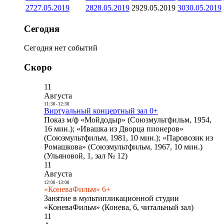
27
27.05.2019
28
28.05.2019
29
29.05.2019
30
30.05.2019
Сегодня
Сегодня нет событий
Скоро
11
Августа
11:30
-
12:30
Виртуальный концертный зал 0+
Показ м/ф «Мойдодыр» (Союзмультфильм, 1954,
16 мин.); «Ивашка из Дворца пионеров»
(Союзмультфильм, 1981, 10 мин.); «Паровозик из
Ромашкова» (Союзмультфильм, 1967, 10 мин.)
(Ульяновой, 1, зал № 12)
11
Августа
12:00
-
13:00
«КоневаФильм» 6+
Занятие в мультипликационной студии
«КоневаФильм» (Конева, 6, читальный зал)
11