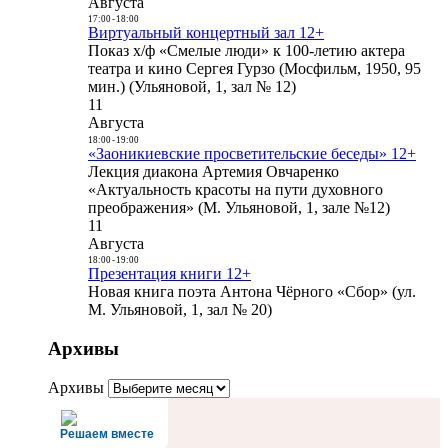
Августа
17:00
-
18:00
Виртуальный концертный зал 12+
Показ х/ф «Смелые люди» к 100-летию актера
театра и кино Сергея Гурзо (Мосфильм, 1950, 95
мин.) (Ульяновой, 1, зал № 12)
11
Августа
18:00
-
19:00
«Заоникиевские просветительские беседы» 12+
Лекция диакона Артемия Овчаренко
«Актуальность красоты на пути духовного
преображения» (М. Ульяновой, 1, зале №12)
11
Августа
18:00
-
19:00
Презентация книги 12+
Новая книга поэта Антона Чёрного «Сбор» (ул.
М. Ульяновой, 1, зал № 20)
Архивы
Архивы
Решаем вместе