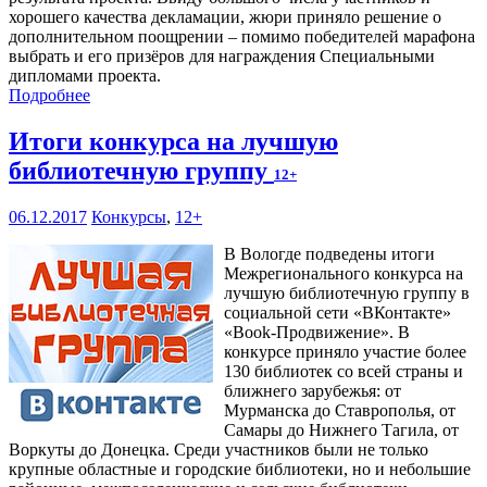
хорошего качества декламации, жюри приняло решение о
дополнительном поощрении – помимо победителей марафона
выбрать и его призёров для награждения Специальными
дипломами проекта.
Подробнее
Итоги конкурса на лучшую
библиотечную группу
12+
06.12.2017
Конкурсы
,
12+
В Вологде подведены итоги
Межрегионального конкурса на
лучшую библиотечную группу в
социальной сети «ВКонтакте»
«Book-Продвижение». В
конкурсе приняло участие более
130 библиотек со всей страны и
ближнего зарубежья: от
Мурманска до Ставрополья, от
Самары до Нижнего Тагила, от
Воркуты до Донецка. Среди участников были не только
крупные областные и городские библиотеки, но и небольшие