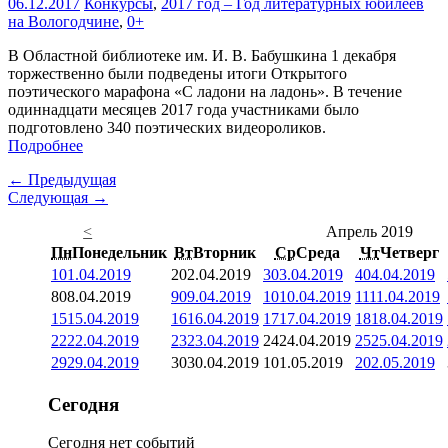
06.12.2017
Конкурсы
,
2017 год – Год литературных юбилеев
на Вологодчине
,
0+
В Областной библиотеке им. И. В. Бабушкина 1 декабря
торжественно были подведены итоги Открытого
поэтического марафона «С ладони на ладонь». В течение
одиннадцати месяцев 2017 года участниками было
подготовлено 340 поэтических видеороликов.
Подробнее
← Предыдущая
Следующая →
<
Апрель 2019
Пн
Понедельник
Вт
Вторник
Ср
Среда
Чт
Четверг
1
01.04.2019
2
02.04.2019
3
03.04.2019
4
04.04.2019
8
08.04.2019
9
09.04.2019
10
10.04.2019
11
11.04.2019
15
15.04.2019
16
16.04.2019
17
17.04.2019
18
18.04.2019
22
22.04.2019
23
23.04.2019
24
24.04.2019
25
25.04.2019
29
29.04.2019
30
30.04.2019
1
01.05.2019
2
02.05.2019
Сегодня
Сегодня нет событий