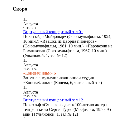
Скоро
11
Августа
11:30
-
12:30
Виртуальный концертный зал 0+
Показ м/ф «Мойдодыр» (Союзмультфильм, 1954,
16 мин.); «Ивашка из Дворца пионеров»
(Союзмультфильм, 1981, 10 мин.); «Паровозик из
Ромашкова» (Союзмультфильм, 1967, 10 мин.)
(Ульяновой, 1, зал № 12)
11
Августа
12:00
-
13:00
«КоневаФильм» 6+
Занятие в мультипликационной студии
«КоневаФильм» (Конева, 6, читальный зал)
11
Августа
17:00
-
18:00
Виртуальный концертный зал 12+
Показ х/ф «Смелые люди» к 100-летию актера
театра и кино Сергея Гурзо (Мосфильм, 1950, 95
мин.) (Ульяновой, 1, зал № 12)