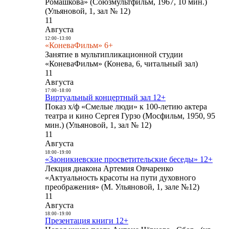
Ромашкова» (Союзмультфильм, 1967, 10 мин.)
(Ульяновой, 1, зал № 12)
11
Августа
12:00
-
13:00
«КоневаФильм» 6+
Занятие в мультипликационной студии
«КоневаФильм» (Конева, 6, читальный зал)
11
Августа
17:00
-
18:00
Виртуальный концертный зал 12+
Показ х/ф «Смелые люди» к 100-летию актера
театра и кино Сергея Гурзо (Мосфильм, 1950, 95
мин.) (Ульяновой, 1, зал № 12)
11
Августа
18:00
-
19:00
«Заоникиевские просветительские беседы» 12+
Лекция диакона Артемия Овчаренко
«Актуальность красоты на пути духовного
преображения» (М. Ульяновой, 1, зале №12)
11
Августа
18:00
-
19:00
Презентация книги 12+