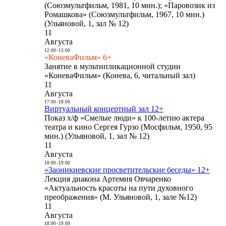
(Союзмультфильм, 1981, 10 мин.); «Паровозик из
Ромашкова» (Союзмультфильм, 1967, 10 мин.)
(Ульяновой, 1, зал № 12)
11
Августа
12:00
-
13:00
«КоневаФильм» 6+
Занятие в мультипликационной студии
«КоневаФильм» (Конева, 6, читальный зал)
11
Августа
17:00
-
18:00
Виртуальный концертный зал 12+
Показ х/ф «Смелые люди» к 100-летию актера
театра и кино Сергея Гурзо (Мосфильм, 1950, 95
мин.) (Ульяновой, 1, зал № 12)
11
Августа
18:00
-
19:00
«Заоникиевские просветительские беседы» 12+
Лекция диакона Артемия Овчаренко
«Актуальность красоты на пути духовного
преображения» (М. Ульяновой, 1, зале №12)
11
Августа
18:00
-
19:00