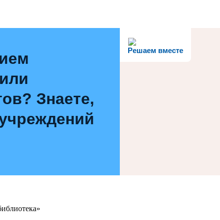
Решаем вместе
нием
 или
ов? Знаете,
 учреждений
библиотека»