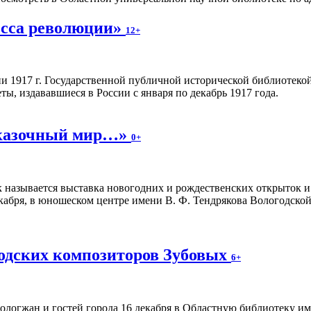
есса революции»
12+
 1917 г. Государственной публичной исторической библиотекой
ы, издававшиеся в России с января по декабрь 1917 года.
сказочный мир…»
0+
ак называется выставка новогодних и рождественских открыток
кабря, в юношеском центре имени В. Ф. Тендрякова Вологодской 
годских композиторов Зубовых
6+
логжан и гостей города 16 декабря в Областную библиотеку им.