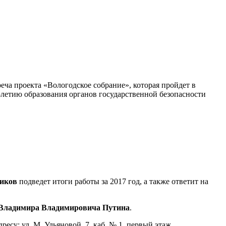
еча проекта «Вологодское собрание», которая пройдет в
0-летию образования органов государственной безопасности
иков
подведет итоги работы за 2017 год, а также ответит на
 Владимира Владимировича Путина
.
су: ул. М. Ульяновой, 7, каб. № 1, первый этаж.