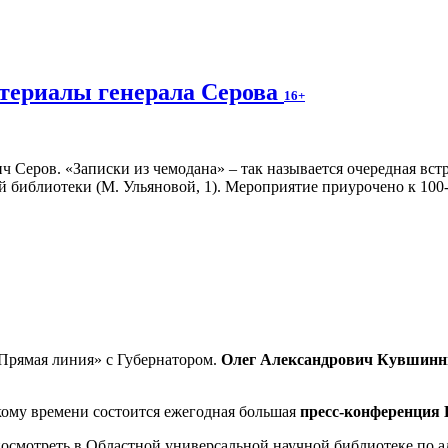
атериалы генерала Серова
16+
 Серов. «Записки из чемодана» – так называется очередная встр
ной библиотеки (М. Ульяновой, 1). Мероприятие приурочено к 10
Прямая линия» с Губернатором.
Олег Александрович Кувшинн
ому времени состоится ежегодная большая
пресс-конференция
мотреть в Областной универсальной научной библиотеке по адре