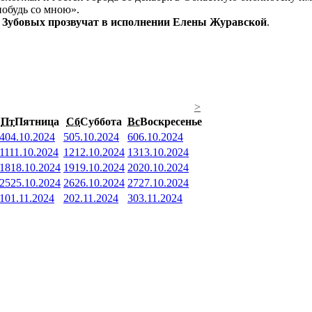
побудь со мною».
 Зубовых прозвучат в исполнении Елены Журавской
.
>
Пт
Пятница
Сб
Суббота
Вс
Воскресенье
4
04.10.2024
5
05.10.2024
6
06.10.2024
11
11.10.2024
12
12.10.2024
13
13.10.2024
18
18.10.2024
19
19.10.2024
20
20.10.2024
25
25.10.2024
26
26.10.2024
27
27.10.2024
1
01.11.2024
2
02.11.2024
3
03.11.2024