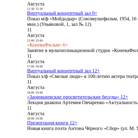
Августа
11:30
-
12:30
Виртуальный концертный зал 0+
Показ м/ф «Мойдодыр» (Союзмультфильм, 1954, 16 
мин.) (Ульяновой, 1, зал № 12)
11
Августа
12:00
-
13:00
«КоневаФильм» 6+
Занятие в мультипликационной студии «КоневаФиль
11
Августа
17:00
-
18:00
Виртуальный концертный зал 12+
Показ х/ф «Смелые люди» к 100-летию актера театра
11
Августа
18:00
-
19:00
«Заоникиевские просветительские беседы» 12+
Лекция диакона Артемия Овчаренко «Актуальность 
11
Августа
18:00
-
19:00
Презентация книги 12+
Новая книга поэта Антона Чёрного «Сбор» (ул. М. У