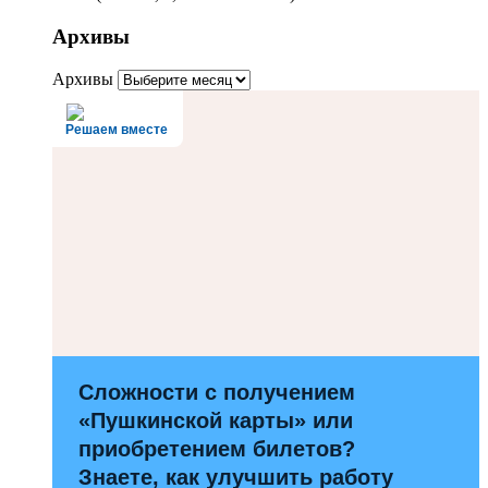
Архивы
Архивы
Решаем вместе
Сложности с получением
«Пушкинской карты» или
приобретением билетов?
Знаете, как улучшить работу