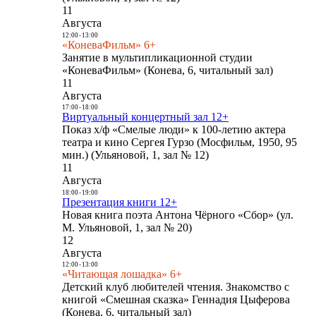
11
Августа
12:00
-
13:00
«КоневаФильм» 6+
Занятие в мультипликационной студии
«КоневаФильм» (Конева, 6, читальный зал)
11
Августа
17:00
-
18:00
Виртуальный концертный зал 12+
Показ х/ф «Смелые люди» к 100-летию актера
театра и кино Сергея Гурзо (Мосфильм, 1950, 95
мин.) (Ульяновой, 1, зал № 12)
11
Августа
18:00
-
19:00
Презентация книги 12+
Новая книга поэта Антона Чёрного «Сбор» (ул.
М. Ульяновой, 1, зал № 20)
12
Августа
12:00
-
13:00
«Читающая лошадка» 6+
Детский клуб любителей чтения. Знакомство с
книгой «Смешная сказка» Геннадия Цыферова
(Конева, 6, читальный зал)