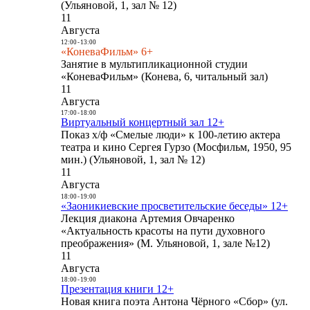
(Ульяновой, 1, зал № 12)
11
Августа
12:00
-
13:00
«КоневаФильм» 6+
Занятие в мультипликационной студии
«КоневаФильм» (Конева, 6, читальный зал)
11
Августа
17:00
-
18:00
Виртуальный концертный зал 12+
Показ х/ф «Смелые люди» к 100-летию актера
театра и кино Сергея Гурзо (Мосфильм, 1950, 95
мин.) (Ульяновой, 1, зал № 12)
11
Августа
18:00
-
19:00
«Заоникиевские просветительские беседы» 12+
Лекция диакона Артемия Овчаренко
«Актуальность красоты на пути духовного
преображения» (М. Ульяновой, 1, зале №12)
11
Августа
18:00
-
19:00
Презентация книги 12+
Новая книга поэта Антона Чёрного «Сбор» (ул.