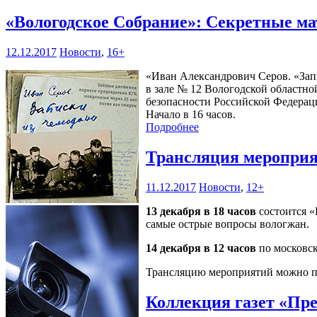
«Вологодское Собрание»: Секретные м
12.12.2017
Новости
,
16+
«Иван Александрович Серов. «Запис
в зале № 12 Вологодской областно
безопасности Российской Федерац
Начало в 16 часов.
Подробнее
Трансляция меропри
11.12.2017
Новости
,
12+
13 декабря в 18 часов
состоится «
самые острые вопросы вологжан.
14 декабря в 12 часов
по московск
Трансляцию мероприятий можно пос
Коллекция газет «Пр