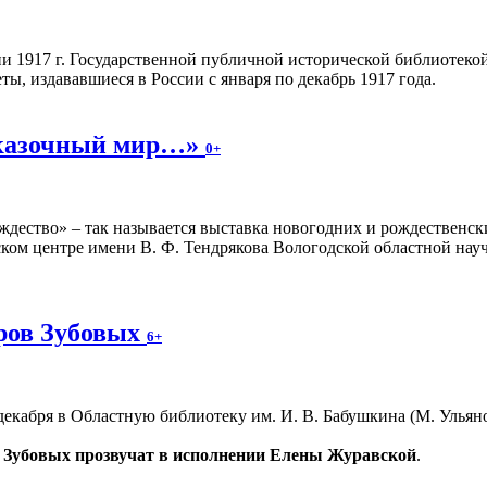
 1917 г. Государственной публичной исторической библиотекой
ы, издававшиеся в России с января по декабрь 1917 года.
сказочный мир…»
0+
ождество» – так называется выставка новогодних и рождествен
ком центре имени В. Ф. Тендрякова Вологодской областной научн
оров Зубовых
6+
декабря в Областную библиотеку им. И. В. Бабушкина (М. Ульяно
 Зубовых прозвучат в исполнении Елены Журавской
.