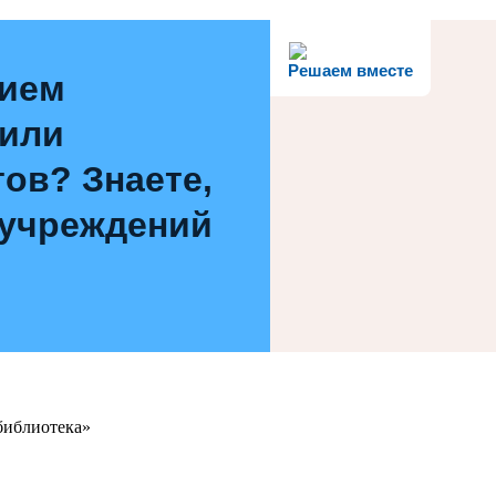
Решаем вместе
нием
 или
ов? Знаете,
 учреждений
библиотека»