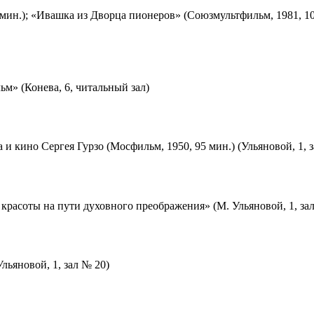
мин.); «Ивашка из Дворца пионеров» (Союзмультфильм, 1981, 10
м» (Конева, 6, читальный зал)
 и кино Сергея Гурзо (Мосфильм, 1950, 95 мин.) (Ульяновой, 1, 
красоты на пути духовного преображения» (М. Ульяновой, 1, за
льяновой, 1, зал № 20)