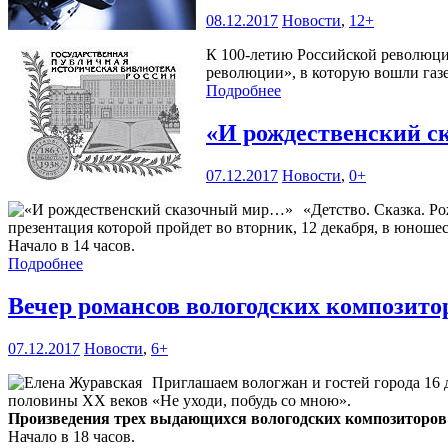
08.12.2017
Новости
,
12+
К 100-летию Российской революции
революции», в которую вошли газет
Подробнее
«И рождественский 
07.12.2017
Новости
,
0+
«Детство. Сказка. Р
презентация которой пройдет во вторник, 12 декабря, в юношес
Начало в 14 часов.
Подробнее
Вечер романсов вологодских композит
07.12.2017
Новости
,
6+
Приглашаем вологжан и гостей города 16 
половины XX веков «Не уходи, побудь со мною».
Произведения трех выдающихся вологодских композиторов
Начало в 18 часов.