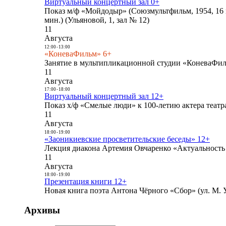
Виртуальный концертный зал 0+
Показ м/ф «Мойдодыр» (Союзмультфильм, 1954, 16 
мин.) (Ульяновой, 1, зал № 12)
11
Августа
12:00
-
13:00
«КоневаФильм» 6+
Занятие в мультипликационной студии «КоневаФиль
11
Августа
17:00
-
18:00
Виртуальный концертный зал 12+
Показ х/ф «Смелые люди» к 100-летию актера театра
11
Августа
18:00
-
19:00
«Заоникиевские просветительские беседы» 12+
Лекция диакона Артемия Овчаренко «Актуальность 
11
Августа
18:00
-
19:00
Презентация книги 12+
Новая книга поэта Антона Чёрного «Сбор» (ул. М. У
Архивы