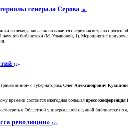
атериалы генерала Серова
16+
ки из чемодана» – так называется очередная встреча проекта «В
й научной библиотеки (М. Ульяновой, 1). Мероприятие приуроче
ии.
ятий
12+
Прямая линия» с Губернатором.
Олег Александрович Кувшинн
ому времени состоится ежегодная большая
пресс-конференция
мотреть в Областной универсальной научной библиотеке по адре
есса революции»
12+