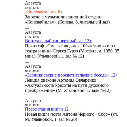
Августа
12:00
-
13:00
«КоневаФильм» 6+
Занятие в мультипликационной студии
«КоневаФильм» (Конева, 6, читальный зал)
11
Августа
17:00
-
18:00
Виртуальный концертный зал 12+
Показ х/ф «Смелые люди» к 100-летию актера
театра и кино Сергея Гурзо (Мосфильм, 1950, 95
мин.) (Ульяновой, 1, зал № 12)
11
Августа
18:00
-
19:00
«Заоникиевские просветительские беседы» 12+
Лекция диакона Артемия Овчаренко
«Актуальность красоты на пути духовного
преображения» (М. Ульяновой, 1, зале №12)
11
Августа
18:00
-
19:00
Презентация книги 12+
Новая книга поэта Антона Чёрного «Сбор» (ул.
М. Ульяновой, 1, зал № 20)