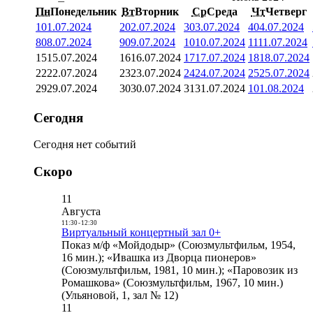
Пн
Понедельник
Вт
Вторник
Ср
Среда
Чт
Четверг
1
01.07.2024
2
02.07.2024
3
03.07.2024
4
04.07.2024
8
08.07.2024
9
09.07.2024
10
10.07.2024
11
11.07.2024
15
15.07.2024
16
16.07.2024
17
17.07.2024
18
18.07.2024
22
22.07.2024
23
23.07.2024
24
24.07.2024
25
25.07.2024
29
29.07.2024
30
30.07.2024
31
31.07.2024
1
01.08.2024
Сегодня
Сегодня нет событий
Скоро
11
Августа
11:30
-
12:30
Виртуальный концертный зал 0+
Показ м/ф «Мойдодыр» (Союзмультфильм, 1954,
16 мин.); «Ивашка из Дворца пионеров»
(Союзмультфильм, 1981, 10 мин.); «Паровозик из
Ромашкова» (Союзмультфильм, 1967, 10 мин.)
(Ульяновой, 1, зал № 12)
11