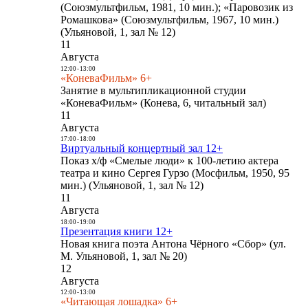
(Союзмультфильм, 1981, 10 мин.); «Паровозик из
Ромашкова» (Союзмультфильм, 1967, 10 мин.)
(Ульяновой, 1, зал № 12)
11
Августа
12:00
-
13:00
«КоневаФильм» 6+
Занятие в мультипликационной студии
«КоневаФильм» (Конева, 6, читальный зал)
11
Августа
17:00
-
18:00
Виртуальный концертный зал 12+
Показ х/ф «Смелые люди» к 100-летию актера
театра и кино Сергея Гурзо (Мосфильм, 1950, 95
мин.) (Ульяновой, 1, зал № 12)
11
Августа
18:00
-
19:00
Презентация книги 12+
Новая книга поэта Антона Чёрного «Сбор» (ул.
М. Ульяновой, 1, зал № 20)
12
Августа
12:00
-
13:00
«Читающая лошадка» 6+