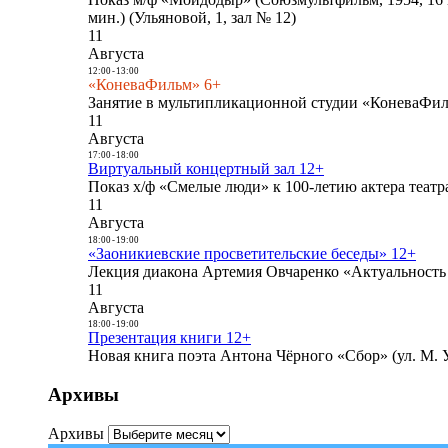
мин.) (Ульяновой, 1, зал № 12)
11
Августа
12:00
-
13:00
«КоневаФильм» 6+
Занятие в мультипликационной студии «КоневаФиль
11
Августа
17:00
-
18:00
Виртуальный концертный зал 12+
Показ х/ф «Смелые люди» к 100-летию актера театра
11
Августа
18:00
-
19:00
«Заоникиевские просветительские беседы» 12+
Лекция диакона Артемия Овчаренко «Актуальность 
11
Августа
18:00
-
19:00
Презентация книги 12+
Новая книга поэта Антона Чёрного «Сбор» (ул. М. У
Архивы
Архивы