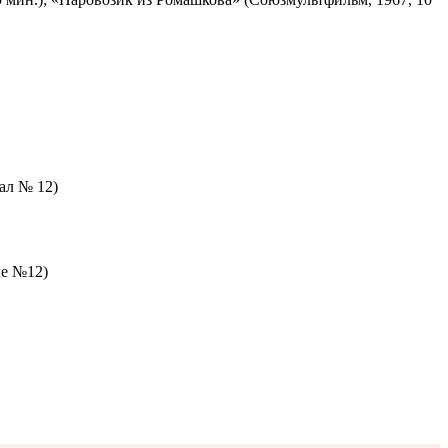
зал № 12)
ле №12)