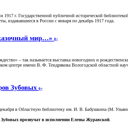
 1917 г. Государственной публичной исторической библиотекой
ы, издававшиеся в России с января по декабрь 1917 года.
сказочный мир…»
0+
ождество» – так называется выставка новогодних и рождествен
ком центре имени В. Ф. Тендрякова Вологодской областной научн
оров Зубовых
6+
декабря в Областную библиотеку им. И. В. Бабушкина (М. Ульяно
 Зубовых прозвучат в исполнении Елены Журавской
.