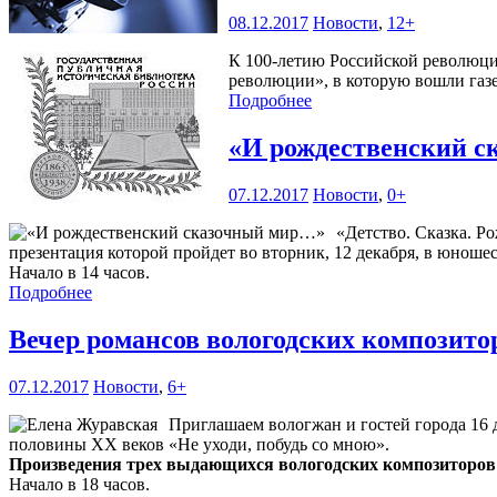
08.12.2017
Новости
,
12+
К 100-летию Российской революции
революции», в которую вошли газет
Подробнее
«И рождественский 
07.12.2017
Новости
,
0+
«Детство. Сказка. Р
презентация которой пройдет во вторник, 12 декабря, в юношес
Начало в 14 часов.
Подробнее
Вечер романсов вологодских композит
07.12.2017
Новости
,
6+
Приглашаем вологжан и гостей города 16 
половины XX веков «Не уходи, побудь со мною».
Произведения трех выдающихся вологодских композиторов
Начало в 18 часов.