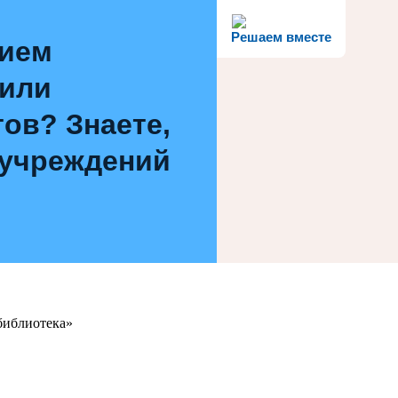
Решаем вместе
нием
 или
ов? Знаете,
 учреждений
библиотека»