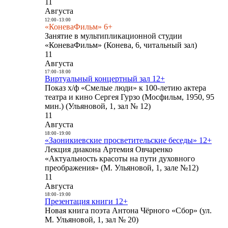
11
Августа
12:00
-
13:00
«КоневаФильм» 6+
Занятие в мультипликационной студии
«КоневаФильм» (Конева, 6, читальный зал)
11
Августа
17:00
-
18:00
Виртуальный концертный зал 12+
Показ х/ф «Смелые люди» к 100-летию актера
театра и кино Сергея Гурзо (Мосфильм, 1950, 95
мин.) (Ульяновой, 1, зал № 12)
11
Августа
18:00
-
19:00
«Заоникиевские просветительские беседы» 12+
Лекция диакона Артемия Овчаренко
«Актуальность красоты на пути духовного
преображения» (М. Ульяновой, 1, зале №12)
11
Августа
18:00
-
19:00
Презентация книги 12+
Новая книга поэта Антона Чёрного «Сбор» (ул.
М. Ульяновой, 1, зал № 20)