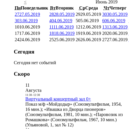
<
Июнь 2019
Пн
Понедельник
Вт
Вторник
Ср
Среда
Чт
Четверг
27
27.05.2019
28
28.05.2019
29
29.05.2019
30
30.05.2019
3
03.06.2019
4
04.06.2019
5
05.06.2019
6
06.06.2019
10
10.06.2019
11
11.06.2019
12
12.06.2019
13
13.06.2019
17
17.06.2019
18
18.06.2019
19
19.06.2019
20
20.06.2019
24
24.06.2019
25
25.06.2019
26
26.06.2019
27
27.06.2019
Сегодня
Сегодня нет событий
Скоро
11
Августа
11:30
-
12:30
Виртуальный концертный зал 0+
Показ м/ф «Мойдодыр» (Союзмультфильм, 1954,
16 мин.); «Ивашка из Дворца пионеров»
(Союзмультфильм, 1981, 10 мин.); «Паровозик из
Ромашкова» (Союзмультфильм, 1967, 10 мин.)
(Ульяновой, 1, зал № 12)