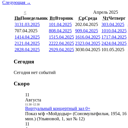
Следующая →
<
Апрель 2025
Пн
Понедельник
Вт
Вторник
Ср
Среда
Чт
Четверг
31
31.03.2025
1
01.04.2025
2
02.04.2025
3
03.04.2025
7
07.04.2025
8
08.04.2025
9
09.04.2025
10
10.04.2025
14
14.04.2025
15
15.04.2025
16
16.04.2025
17
17.04.2025
21
21.04.2025
22
22.04.2025
23
23.04.2025
24
24.04.2025
28
28.04.2025
29
29.04.2025
30
30.04.2025
1
01.05.2025
Сегодня
Сегодня нет событий
Скоро
11
Августа
11:30
-
12:30
Виртуальный концертный зал 0+
Показ м/ф «Мойдодыр» (Союзмультфильм, 1954, 16 
мин.) (Ульяновой, 1, зал № 12)
11