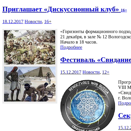
Приглашает «Дискуссионный клуб»
16+
18.12.2017
Новости
,
16+
«Горизонты формационного подхода
21 декабря, в зале № 12 Вологодск
Начало в 18 часов.
Подробнее
Фестиваль «Свидание
15.12.2017
Новости
,
12+
Прогр
VIII 
«Свид
г. Вол
Подро
Сек
15.12.