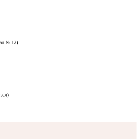
зал № 12)
зал)