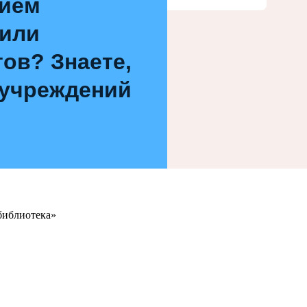
нием
 или
ов? Знаете,
 учреждений
библиотека»