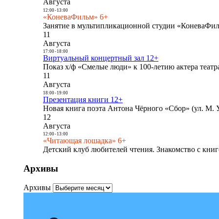
Августа
12:00
-
13:00
«КоневаФильм» 6+
Занятие в мультипликационной студии «КоневаФиль
11
Августа
17:00
-
18:00
Виртуальный концертный зал 12+
Показ х/ф «Смелые люди» к 100-летию актера театра
11
Августа
18:00
-
19:00
Презентация книги 12+
Новая книга поэта Антона Чёрного «Сбор» (ул. М. У
12
Августа
12:00
-
13:00
«Читающая лошадка» 6+
Детский клуб любителей чтения. Знакомство с книг
Архивы
Архивы