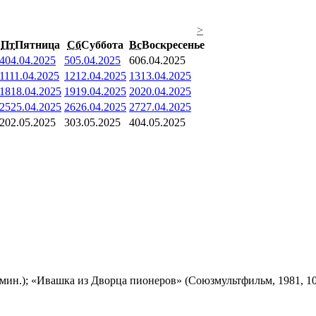
>
Пт
Пятница
Сб
Суббота
Вс
Воскресенье
4
04.04.2025
5
05.04.2025
6
06.04.2025
11
11.04.2025
12
12.04.2025
13
13.04.2025
18
18.04.2025
19
19.04.2025
20
20.04.2025
25
25.04.2025
26
26.04.2025
27
27.04.2025
2
02.05.2025
3
03.05.2025
4
04.05.2025
мин.); «Ивашка из Дворца пионеров» (Союзмультфильм, 1981, 10