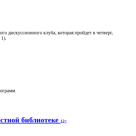
го дискуссионного клуба, которая пройдет в четверг,
1).
рограмм
астной библиотеке
12+