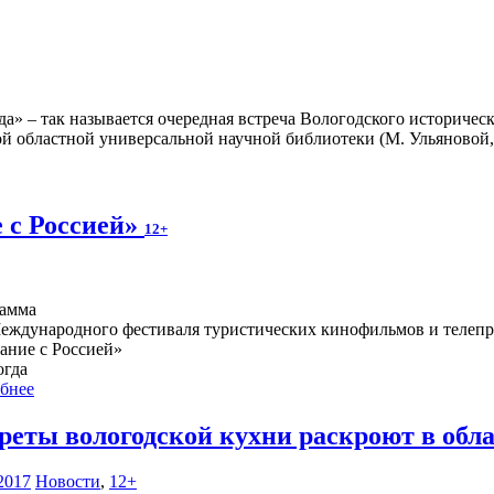
» – так называется очередная встреча Вологодского историческо
ой областной универсальной научной библиотеки (М. Ульяновой, 
 с Россией»
12+
амма
Международного фестиваля туристических кинофильмов и телеп
ание с Россией»
огда
бнее
реты вологодской кухни раскроют в обл
2017
Новости
,
12+