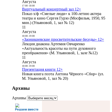
Августа
17:00
-
18:00
Виртуальный концертный зал 12+
Показ х/ф «Смелые люди» к 100-летию актера
театра и кино Сергея Гурзо (Мосфильм, 1950, 95
мин.) (Ульяновой, 1, зал № 12)
11
Августа
18:00
-
19:00
«Заоникиевские просветительские беседы» 12+
Лекция диакона Артемия Овчаренко
«Актуальность красоты на пути духовного
преображения» (М. Ульяновой, 1, зале №12)
11
Августа
18:00
-
19:00
Презентация книги 12+
Новая книга поэта Антона Чёрного «Сбор» (ул.
М. Ульяновой, 1, зал № 20)
Архивы
Архивы
Решаем вместе