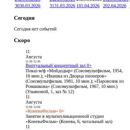
30
30.03.2026
31
31.03.2026
1
01.04.2026
2
02.04.2026
Сегодня
Сегодня нет событий
Скоро
11
Августа
11:30
-
12:30
Виртуальный концертный зал 0+
Показ м/ф «Мойдодыр» (Союзмультфильм, 1954,
16 мин.); «Ивашка из Дворца пионеров»
(Союзмультфильм, 1981, 10 мин.); «Паровозик из
Ромашкова» (Союзмультфильм, 1967, 10 мин.)
(Ульяновой, 1, зал № 12)
11
Августа
12:00
-
13:00
«КоневаФильм» 6+
Занятие в мультипликационной студии
«КоневаФильм» (Конева, 6, читальный зал)
11