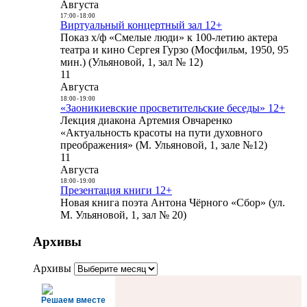
Августа
17:00
-
18:00
Виртуальный концертный зал 12+
Показ х/ф «Смелые люди» к 100-летию актера
театра и кино Сергея Гурзо (Мосфильм, 1950, 95
мин.) (Ульяновой, 1, зал № 12)
11
Августа
18:00
-
19:00
«Заоникиевские просветительские беседы» 12+
Лекция диакона Артемия Овчаренко
«Актуальность красоты на пути духовного
преображения» (М. Ульяновой, 1, зале №12)
11
Августа
18:00
-
19:00
Презентация книги 12+
Новая книга поэта Антона Чёрного «Сбор» (ул.
М. Ульяновой, 1, зал № 20)
Архивы
Архивы
Решаем вместе