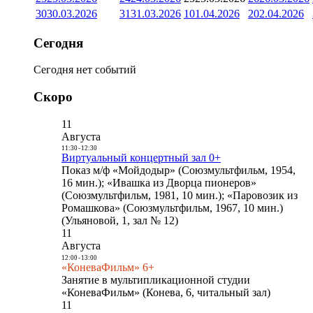
30
30.03.2026
31
31.03.2026
1
01.04.2026
2
02.04.2026
Сегодня
Сегодня нет событий
Скоро
11
Августа
11:30
-
12:30
Виртуальный концертный зал 0+
Показ м/ф «Мойдодыр» (Союзмультфильм, 1954,
16 мин.); «Ивашка из Дворца пионеров»
(Союзмультфильм, 1981, 10 мин.); «Паровозик из
Ромашкова» (Союзмультфильм, 1967, 10 мин.)
(Ульяновой, 1, зал № 12)
11
Августа
12:00
-
13:00
«КоневаФильм» 6+
Занятие в мультипликационной студии
«КоневаФильм» (Конева, 6, читальный зал)
11