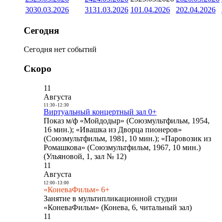
30
30.03.2026
31
31.03.2026
1
01.04.2026
2
02.04.2026
Сегодня
Сегодня нет событий
Скоро
11
Августа
11:30
-
12:30
Виртуальный концертный зал 0+
Показ м/ф «Мойдодыр» (Союзмультфильм, 1954,
16 мин.); «Ивашка из Дворца пионеров»
(Союзмультфильм, 1981, 10 мин.); «Паровозик из
Ромашкова» (Союзмультфильм, 1967, 10 мин.)
(Ульяновой, 1, зал № 12)
11
Августа
12:00
-
13:00
«КоневаФильм» 6+
Занятие в мультипликационной студии
«КоневаФильм» (Конева, 6, читальный зал)
11