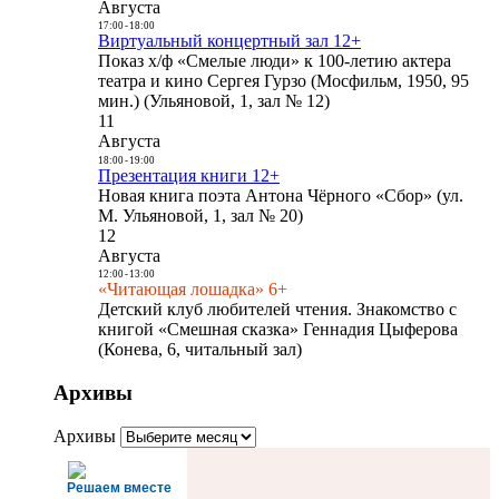
Августа
17:00
-
18:00
Виртуальный концертный зал 12+
Показ х/ф «Смелые люди» к 100-летию актера
театра и кино Сергея Гурзо (Мосфильм, 1950, 95
мин.) (Ульяновой, 1, зал № 12)
11
Августа
18:00
-
19:00
Презентация книги 12+
Новая книга поэта Антона Чёрного «Сбор» (ул.
М. Ульяновой, 1, зал № 20)
12
Августа
12:00
-
13:00
«Читающая лошадка» 6+
Детский клуб любителей чтения. Знакомство с
книгой «Смешная сказка» Геннадия Цыферова
(Конева, 6, читальный зал)
Архивы
Архивы
Решаем вместе