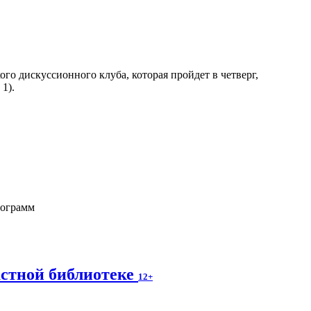
го дискуссионного клуба, которая пройдет в четверг,
1).
рограмм
астной библиотеке
12+