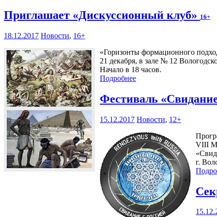
Приглашает «Дискуссионный клуб»
16+
18.12.2017
Новости
,
16+
«Горизонты формационного подхода
21 декабря, в зале № 12 Вологодск
Начало в 18 часов.
Подробнее
Фестиваль «Свидание
15.12.2017
Новости
,
12+
Прогр
VIII 
«Свид
г. Вол
Подро
Сек
15.12.