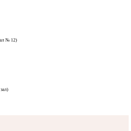
зал № 12)
зал)