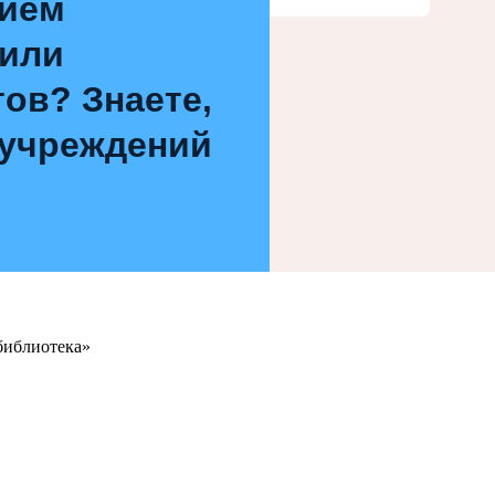
нием
 или
ов? Знаете,
 учреждений
библиотека»