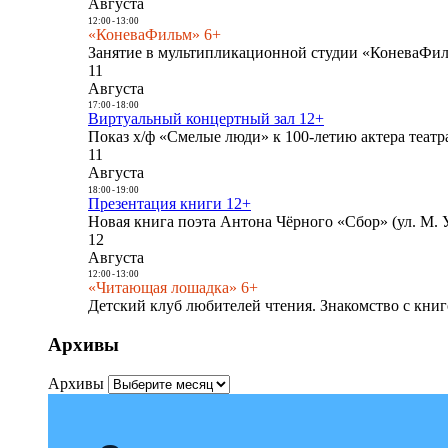
Августа
12:00
-
13:00
«КоневаФильм» 6+
Занятие в мультипликационной студии «КоневаФиль
11
Августа
17:00
-
18:00
Виртуальный концертный зал 12+
Показ х/ф «Смелые люди» к 100-летию актера театра
11
Августа
18:00
-
19:00
Презентация книги 12+
Новая книга поэта Антона Чёрного «Сбор» (ул. М. У
12
Августа
12:00
-
13:00
«Читающая лошадка» 6+
Детский клуб любителей чтения. Знакомство с книг
Архивы
Архивы