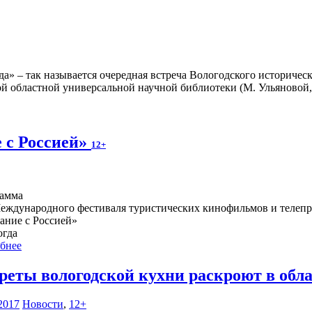
» – так называется очередная встреча Вологодского историческо
ой областной универсальной научной библиотеки (М. Ульяновой, 
 с Россией»
12+
амма
Международного фестиваля туристических кинофильмов и телеп
ание с Россией»
огда
бнее
реты вологодской кухни раскроют в обл
2017
Новости
,
12+