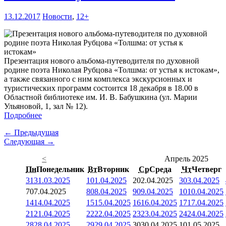
13.12.2017
Новости
,
12+
Презентация нового альбома-путеводителя по духовной
родине поэта Николая Рубцова «Толшма: от устья к истокам»,
а также связанного с ним комплекса экскурсионных и
туристических программ состоится 18 декабря в 18.00 в
Областной библиотеке им. И. В. Бабушкина (ул. Марии
Ульяновой, 1, зал № 12).
Подробнее
← Предыдущая
Следующая →
<
Апрель 2025
Пн
Понедельник
Вт
Вторник
Ср
Среда
Чт
Четверг
31
31.03.2025
1
01.04.2025
2
02.04.2025
3
03.04.2025
7
07.04.2025
8
08.04.2025
9
09.04.2025
10
10.04.2025
14
14.04.2025
15
15.04.2025
16
16.04.2025
17
17.04.2025
21
21.04.2025
22
22.04.2025
23
23.04.2025
24
24.04.2025
28
28.04.2025
29
29.04.2025
30
30.04.2025
1
01.05.2025