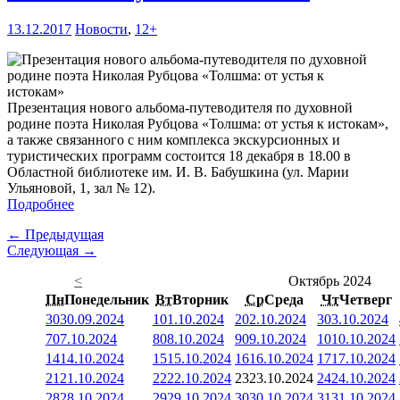
13.12.2017
Новости
,
12+
Презентация нового альбома-путеводителя по духовной
родине поэта Николая Рубцова «Толшма: от устья к истокам»,
а также связанного с ним комплекса экскурсионных и
туристических программ состоится 18 декабря в 18.00 в
Областной библиотеке им. И. В. Бабушкина (ул. Марии
Ульяновой, 1, зал № 12).
Подробнее
← Предыдущая
Следующая →
<
Октябрь 2024
Пн
Понедельник
Вт
Вторник
Ср
Среда
Чт
Четверг
30
30.09.2024
1
01.10.2024
2
02.10.2024
3
03.10.2024
7
07.10.2024
8
08.10.2024
9
09.10.2024
10
10.10.2024
14
14.10.2024
15
15.10.2024
16
16.10.2024
17
17.10.2024
21
21.10.2024
22
22.10.2024
23
23.10.2024
24
24.10.2024
28
28.10.2024
29
29.10.2024
30
30.10.2024
31
31.10.2024