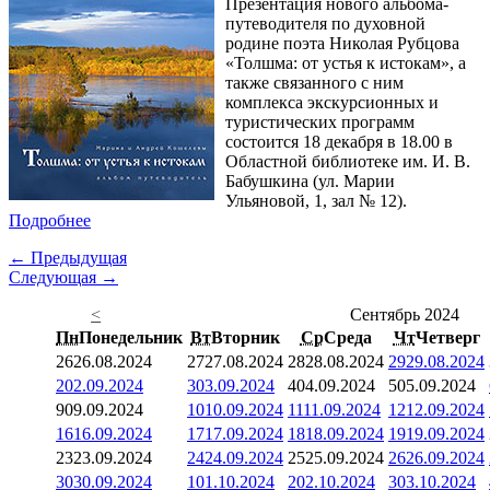
Презентация нового альбома-
путеводителя по духовной
родине поэта Николая Рубцова
«Толшма: от устья к истокам», а
также связанного с ним
комплекса экскурсионных и
туристических программ
состоится 18 декабря в 18.00 в
Областной библиотеке им. И. В.
Бабушкина (ул. Марии
Ульяновой, 1, зал № 12).
Подробнее
← Предыдущая
Следующая →
<
Сентябрь 2024
Пн
Понедельник
Вт
Вторник
Ср
Среда
Чт
Четверг
26
26.08.2024
27
27.08.2024
28
28.08.2024
29
29.08.2024
2
02.09.2024
3
03.09.2024
4
04.09.2024
5
05.09.2024
9
09.09.2024
10
10.09.2024
11
11.09.2024
12
12.09.2024
16
16.09.2024
17
17.09.2024
18
18.09.2024
19
19.09.2024
23
23.09.2024
24
24.09.2024
25
25.09.2024
26
26.09.2024
30
30.09.2024
1
01.10.2024
2
02.10.2024
3
03.10.2024