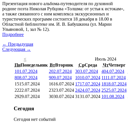
Презентация нового альбома-путеводителя по духовной
родине поэта Николая Рубцова «Толшма: от устья к истокам»,
а также связанного с ним комплекса экскурсионных и
туристических программ состоится 18 декабря в 18.00 в
Областной библиотеке им. И. В. Бабушкина (ул. Марии
Ульяновой, 1, зал № 12).
Подробнее
← Предыдущая
Следующая →
<
Июль 2024
Пн
Понедельник
Вт
Вторник
Ср
Среда
Чт
Четверг
1
01.07.2024
2
02.07.2024
3
03.07.2024
4
04.07.2024
8
08.07.2024
9
09.07.2024
10
10.07.2024
11
11.07.2024
15
15.07.2024
16
16.07.2024
17
17.07.2024
18
18.07.2024
22
22.07.2024
23
23.07.2024
24
24.07.2024
25
25.07.2024
29
29.07.2024
30
30.07.2024
31
31.07.2024
1
01.08.2024
Сегодня
Сегодня нет событий