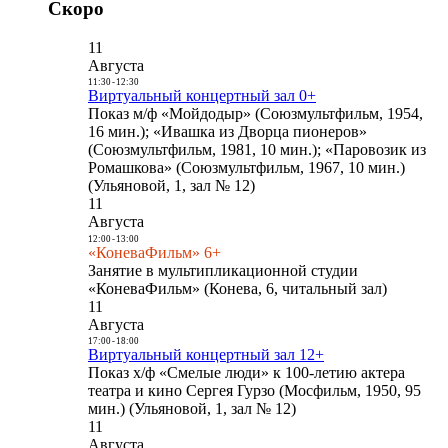
Скоро
11
Августа
11:30
-
12:30
Виртуальный концертный зал 0+
Показ м/ф «Мойдодыр» (Союзмультфильм, 1954,
16 мин.); «Ивашка из Дворца пионеров»
(Союзмультфильм, 1981, 10 мин.); «Паровозик из
Ромашкова» (Союзмультфильм, 1967, 10 мин.)
(Ульяновой, 1, зал № 12)
11
Августа
12:00
-
13:00
«КоневаФильм» 6+
Занятие в мультипликационной студии
«КоневаФильм» (Конева, 6, читальный зал)
11
Августа
17:00
-
18:00
Виртуальный концертный зал 12+
Показ х/ф «Смелые люди» к 100-летию актера
театра и кино Сергея Гурзо (Мосфильм, 1950, 95
мин.) (Ульяновой, 1, зал № 12)
11
Августа