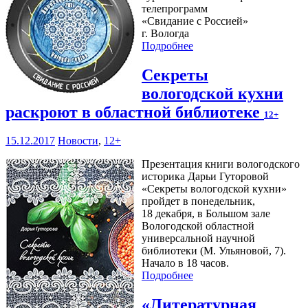
телепрограмм
«Свидание с Россией»
г. Вологда
Подробнее
Секреты
вологодской кухни
раскроют в областной библиотеке
12+
15.12.2017
Новости
,
12+
Презентация книги вологодского
историка Дарьи Гуторовой
«Секреты вологодской кухни»
пройдет в понедельник,
18 декабря, в Большом зале
Вологодской областной
универсальной научной
библиотеки (М. Ульяновой, 7).
Начало в 18 часов.
Подробнее
«Литературная