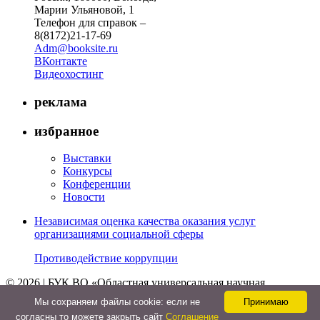
Марии Ульяновой, 1
Телефон для справок –
8(8172)21-17-69
Adm@booksite.ru
ВКонтакте
Видеохостинг
реклама
избранное
Выставки
Конкурсы
Конференции
Новости
Независимая оценка качества оказания услуг
организациями социальной сферы
Противодействие коррупции
© 2026 | БУК ВО «Областная универсальная научная
библиотека»
Мы cохраняем файлы cookie: если не
Принимаю
↑
согласны то можете закрыть сайт
Соглашение