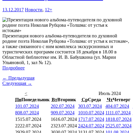
13.12.2017
Новости
,
12+
Презентация нового альбома-путеводителя по духовной
родине поэта Николая Рубцова «Толшма: от устья к истокам»,
а также связанного с ним комплекса экскурсионных и
туристических программ состоится 18 декабря в 18.00 в
Областной библиотеке им. И. В. Бабушкина (ул. Марии
Ульяновой, 1, зал № 12).
Подробнее
← Предыдущая
Следующая →
<
Июль 2024
Пн
Понедельник
Вт
Вторник
Ср
Среда
Чт
Четверг
1
01.07.2024
2
02.07.2024
3
03.07.2024
4
04.07.2024
8
08.07.2024
9
09.07.2024
10
10.07.2024
11
11.07.2024
15
15.07.2024
16
16.07.2024
17
17.07.2024
18
18.07.2024
22
22.07.2024
23
23.07.2024
24
24.07.2024
25
25.07.2024
29
29.07.2024
30
30.07.2024
31
31.07.2024
1
01.08.2024