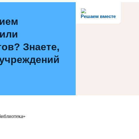
Решаем вместе
нием
 или
ов? Знаете,
 учреждений
библиотека»