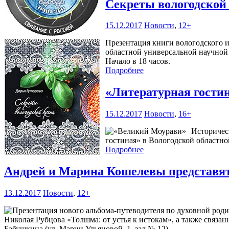
Секреты вологодской
15.12.2017
Новости
,
12+
Презентация книги вологодского и
областной универсальной научной 
Начало в 18 часов.
Подробнее
«Литературная гости
15.12.2017
Новости
,
16+
Историчес
гостиная» в Вологодской областной
Подробнее
Андрей и Марина Кошелевы представят
13.12.2017
Новости
,
12+
Николая Рубцова «Толшма: от устья к истокам», а также связан
Бабушкина (ул. Марии Ульяновой, 1, зал № 12).