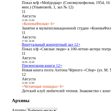
Показ м/ф «Мойдодыр» (Союзмультфильм, 1954, 16 
мин.) (Ульяновой, 1, зал № 12)
11
Августа
12:00
-
13:00
«КоневаФильм» 6+
Занятие в мультипликационной студии «КоневаФиль
11
Августа
17:00
-
18:00
Виртуальный концертный зал 12+
Показ х/ф «Смелые люди» к 100-летию актера театра
11
Августа
18:00
-
19:00
Презентация книги 12+
Новая книга поэта Антона Чёрного «Сбор» (ул. М. У
12
Августа
12:00
-
13:00
«Читающая лошадка» 6+
Детский клуб любителей чтения. Знакомство с книг
Архивы
Архивы