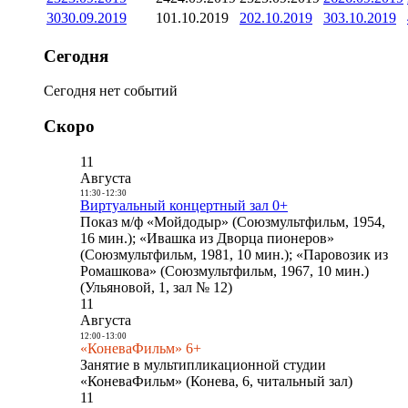
30
30.09.2019
1
01.10.2019
2
02.10.2019
3
03.10.2019
Сегодня
Сегодня нет событий
Скоро
11
Августа
11:30
-
12:30
Виртуальный концертный зал 0+
Показ м/ф «Мойдодыр» (Союзмультфильм, 1954,
16 мин.); «Ивашка из Дворца пионеров»
(Союзмультфильм, 1981, 10 мин.); «Паровозик из
Ромашкова» (Союзмультфильм, 1967, 10 мин.)
(Ульяновой, 1, зал № 12)
11
Августа
12:00
-
13:00
«КоневаФильм» 6+
Занятие в мультипликационной студии
«КоневаФильм» (Конева, 6, читальный зал)
11