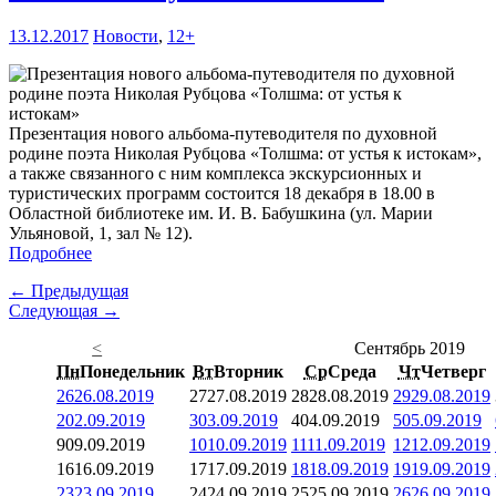
13.12.2017
Новости
,
12+
Презентация нового альбома-путеводителя по духовной
родине поэта Николая Рубцова «Толшма: от устья к истокам»,
а также связанного с ним комплекса экскурсионных и
туристических программ состоится 18 декабря в 18.00 в
Областной библиотеке им. И. В. Бабушкина (ул. Марии
Ульяновой, 1, зал № 12).
Подробнее
← Предыдущая
Следующая →
<
Сентябрь 2019
Пн
Понедельник
Вт
Вторник
Ср
Среда
Чт
Четверг
26
26.08.2019
27
27.08.2019
28
28.08.2019
29
29.08.2019
2
02.09.2019
3
03.09.2019
4
04.09.2019
5
05.09.2019
9
09.09.2019
10
10.09.2019
11
11.09.2019
12
12.09.2019
16
16.09.2019
17
17.09.2019
18
18.09.2019
19
19.09.2019
23
23.09.2019
24
24.09.2019
25
25.09.2019
26
26.09.2019