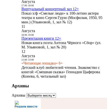
Августа
17:00
-
18:00
Виртуальный концертный зал 12+
Показ х/ф «Смелые люди» к 100-летию актера
театра и кино Сергея Гурзо (Мосфильм, 1950, 95
мин.) (Ульяновой, 1, зал № 12)
11
Августа
18:00
-
19:00
Презентация книги 12+
Новая книга поэта Антона Чёрного «Сбор» (ул.
М. Ульяновой, 1, зал № 20)
12
Августа
12:00
-
13:00
«Читающая лошадка» 6+
Детский клуб любителей чтения. Знакомство с
книгой «Смешная сказка» Геннадия Цыферова
(Конева, 6, читальный зал)
Архивы
Архивы
Решаем вместе