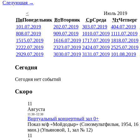
Следующая →
<
Июль 2019
Пн
Понедельник
Вт
Вторник
Ср
Среда
Чт
Четверг
1
01.07.2019
2
02.07.2019
3
03.07.2019
4
04.07.2019
8
08.07.2019
9
09.07.2019
10
10.07.2019
11
11.07.2019
15
15.07.2019
16
16.07.2019
17
17.07.2019
18
18.07.2019
22
22.07.2019
23
23.07.2019
24
24.07.2019
25
25.07.2019
29
29.07.2019
30
30.07.2019
31
31.07.2019
1
01.08.2019
Сегодня
Сегодня нет событий
Скоро
11
Августа
11:30
-
12:30
Виртуальный концертный зал 0+
Показ м/ф «Мойдодыр» (Союзмультфильм, 1954, 16 
мин.) (Ульяновой, 1, зал № 12)
11