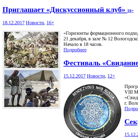
Приглашает «Дискуссионный клуб»
16+
18.12.2017
Новости
,
16+
«Горизонты формационного подхода
21 декабря, в зале № 12 Вологодск
Начало в 18 часов.
Подробнее
Фестиваль «Свидание
15.12.2017
Новости
,
12+
Прогр
VIII 
«Свид
г. Вол
Подро
Сек
15.12.