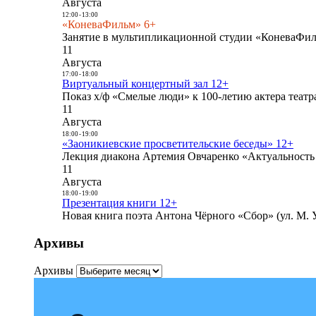
Августа
12:00
-
13:00
«КоневаФильм» 6+
Занятие в мультипликационной студии «КоневаФиль
11
Августа
17:00
-
18:00
Виртуальный концертный зал 12+
Показ х/ф «Смелые люди» к 100-летию актера театра
11
Августа
18:00
-
19:00
«Заоникиевские просветительские беседы» 12+
Лекция диакона Артемия Овчаренко «Актуальность 
11
Августа
18:00
-
19:00
Презентация книги 12+
Новая книга поэта Антона Чёрного «Сбор» (ул. М. У
Архивы
Архивы