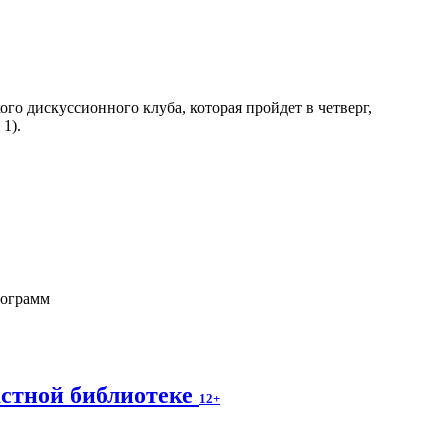
го дискуссионного клуба, которая пройдет в четверг,
1).
рограмм
астной библиотеке
12+