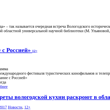
» – так называется очередная встреча Вологодского историческо
ой областной универсальной научной библиотеки (М. Ульяновой, 
 с Россией»
12+
амма
Международного фестиваля туристических кинофильмов и телеп
ание с Россией»
огда
бнее
реты вологодской кухни раскроют в обл
2017
Новости
,
12+