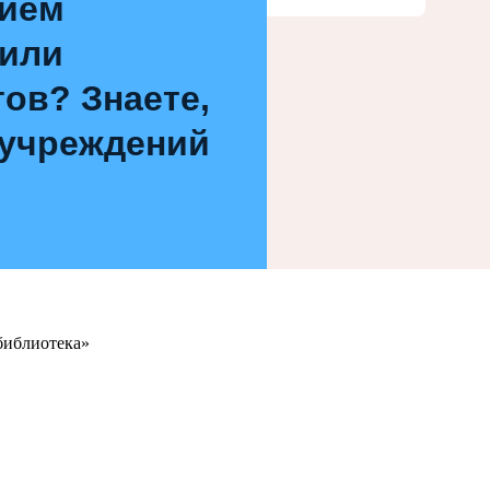
нием
 или
ов? Знаете,
 учреждений
библиотека»