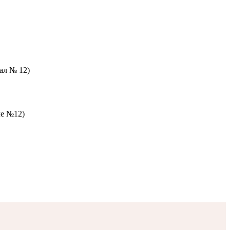
зал № 12)
ле №12)