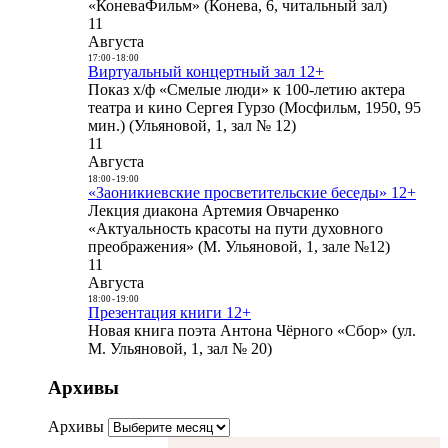
«КоневаФильм» (Конева, 6, читальный зал)
11
Августа
17:00
-
18:00
Виртуальный концертный зал 12+
Показ х/ф «Смелые люди» к 100-летию актера
театра и кино Сергея Гурзо (Мосфильм, 1950, 95
мин.) (Ульяновой, 1, зал № 12)
11
Августа
18:00
-
19:00
«Заоникиевские просветительские беседы» 12+
Лекция диакона Артемия Овчаренко
«Актуальность красоты на пути духовного
преображения» (М. Ульяновой, 1, зале №12)
11
Августа
18:00
-
19:00
Презентация книги 12+
Новая книга поэта Антона Чёрного «Сбор» (ул.
М. Ульяновой, 1, зал № 20)
Архивы
Архивы