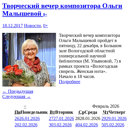
Творческий вечер композитора Ольги
Малышевой
0+
18.12.2017
Новости
,
0+
Творческий вечер композитора
Ольги Малышевой пройдет в
пятницу, 22 декабря, в Большом
зале Вологодской областной
универсальной научной
библиотеки (М. Ульяновой, 7) в
рамках проекта «Вологодская
свирель. Женская нота».
Начало в 18 часов.
Подробнее
← Предыдущая
Следующая →
<
Февраль 2026
Пн
Понедельник
Вт
Вторник
Ср
Среда
Чт
Четверг
26
26.01.2026
27
27.01.2026
28
28.01.2026
29
29.01.2026
2
02.02.2026
3
03.02.2026
4
04.02.2026
5
05.02.2026