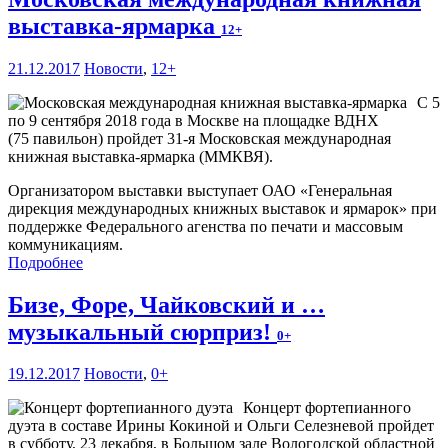
выставка-ярмарка
12+
21.12.2017
Новости
,
12+
С 5
по 9 сентября 2018 года в Москве на площадке ВДНХ
(75 павильон) пройдет 31-я Московская международная
книжная выставка-ярмарка (ММКВЯ).
Организатором выставки выступает ОАО «Генеральная
дирекция международных книжных выставок и ярмарок» при
поддержке Федерального агенства по печати и массовым
коммуникациям.
Подробнее
Бизе, Форе, Чайковский и …
музыкальный сюрприз!
0+
19.12.2017
Новости
,
0+
Концерт фортепианного
дуэта в составе Ирины Кокиной и Ольги Селезневой пройдет
в субботу, 23 декабря, в Большом зале Вологодской областной