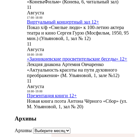
«КоневаФильм» (Конева, 6, читальный зал)
11
Августа
17:00
-
18:00
Виртуальный концертный зал 12+
Показ х/ф «Смелые люди» к 100-летию актера
театра и кино Сергея Гурзо (Мосфильм, 1950, 95
мин.) (Ульяновой, 1, зал № 12)
11
Августа
18:00
-
19:00
«Заоникиевские просветительские беседы» 12+
Лекция диакона Артемия Овчаренко
«Актуальность красоты на пути духовного
преображения» (М. Ульяновой, 1, зале №12)
11
Августа
18:00
-
19:00
Презентация книги 12+
Новая книга поэта Антона Чёрного «Сбор» (ул.
М. Ульяновой, 1, зал № 20)
Архивы
Архивы