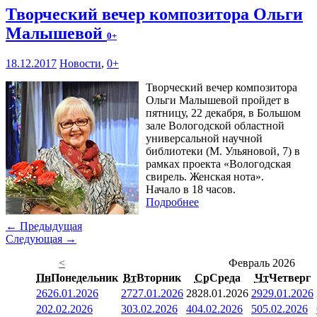
Творческий вечер композитора Ольги
Малышевой
0+
18.12.2017
Новости
,
0+
Творческий вечер композитора
Ольги Малышевой пройдет в
пятницу, 22 декабря, в Большом
зале Вологодской областной
универсальной научной
библиотеки (М. Ульяновой, 7) в
рамках проекта «Вологодская
свирель. Женская нота».
Начало в 18 часов.
Подробнее
← Предыдущая
Следующая →
<
Февраль 2026
Пн
Понедельник
Вт
Вторник
Ср
Среда
Чт
Четверг
26
26.01.2026
27
27.01.2026
28
28.01.2026
29
29.01.2026
2
02.02.2026
3
03.02.2026
4
04.02.2026
5
05.02.2026