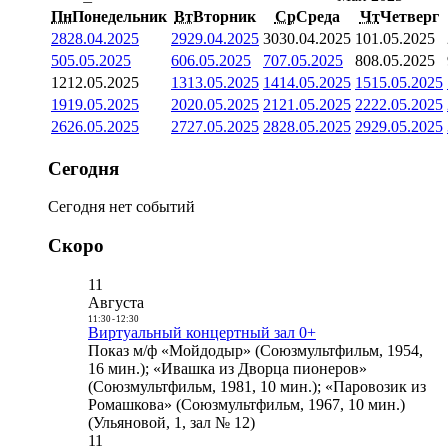
Пн
Понедельник
Вт
Вторник
Ср
Среда
Чт
Четверг
28
28.04.2025
29
29.04.2025
30
30.04.2025
1
01.05.2025
5
05.05.2025
6
06.05.2025
7
07.05.2025
8
08.05.2025
12
12.05.2025
13
13.05.2025
14
14.05.2025
15
15.05.2025
19
19.05.2025
20
20.05.2025
21
21.05.2025
22
22.05.2025
26
26.05.2025
27
27.05.2025
28
28.05.2025
29
29.05.2025
Сегодня
Сегодня нет событий
Скоро
11
Августа
11:30
-
12:30
Виртуальный концертный зал 0+
Показ м/ф «Мойдодыр» (Союзмультфильм, 1954,
16 мин.); «Ивашка из Дворца пионеров»
(Союзмультфильм, 1981, 10 мин.); «Паровозик из
Ромашкова» (Союзмультфильм, 1967, 10 мин.)
(Ульяновой, 1, зал № 12)
11