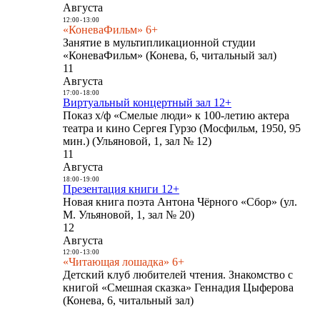
Августа
12:00
-
13:00
«КоневаФильм» 6+
Занятие в мультипликационной студии
«КоневаФильм» (Конева, 6, читальный зал)
11
Августа
17:00
-
18:00
Виртуальный концертный зал 12+
Показ х/ф «Смелые люди» к 100-летию актера
театра и кино Сергея Гурзо (Мосфильм, 1950, 95
мин.) (Ульяновой, 1, зал № 12)
11
Августа
18:00
-
19:00
Презентация книги 12+
Новая книга поэта Антона Чёрного «Сбор» (ул.
М. Ульяновой, 1, зал № 20)
12
Августа
12:00
-
13:00
«Читающая лошадка» 6+
Детский клуб любителей чтения. Знакомство с
книгой «Смешная сказка» Геннадия Цыферова
(Конева, 6, читальный зал)